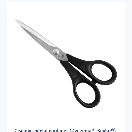
Ciseaux spécial cordages (Dyneema®, Kevlar®)