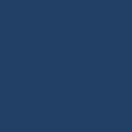
d’emmagasineur
-
Maxi 650
-
Pogo 3
-
RM Yatch
Accastillages
Poulies à Axe Textile
-
Poulies à Roulement
-
Poulies
Ouvrantes
-
Bloqueurs Textiles et Taquets
-
Padeyes/Pontets
-
Anneaux à Faible Friction
-
Rangements
-
Winch
-
Manilles Textiles
-
Mousquetons/Manilles
-
T-bone/Spoon Schackles
-
Cosses/Goupilles/Velcro
-
Galettes, Boules de Butée
-
Adhésifs/PROtech Tape
Matelotages
Ciseaux/Briquets
-
Outils à Épisser
-
Outils à Coudre
-
Trousses/Sacs
-
Surgaines
-
Fils à Surlier
-
Ensimage
Cordage
-
Kits d’Apprentissage
-
Livre Matelotage