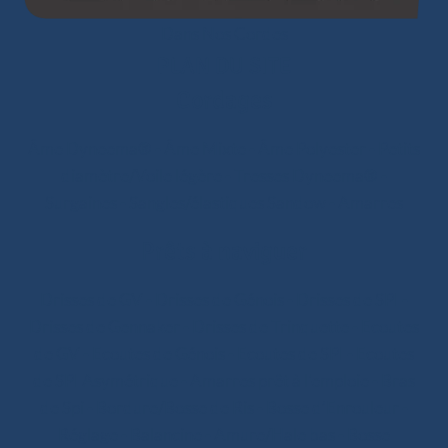
Dans Nos Cordes
PLAN DU SITE
Cordages
Âme Dyneema®
-
Âme Mixte
-
Âme Polyester
-
Petits
diamètre/Voile légère
-
Tresses Dyneema®
-
Surgaines
-
Sangles/élastiques Sandow
-
Amarres
Prêts à naviguer
Drisses de GV
-
Drisses de Génois
-
Drisses de SPI
-
Drisses de Gennaker
-
Drisses de Trinquette
-
Ecoutes
de GV
-
Ecoutes de Génois
-
Ecoutes de SPI
-
Ecoutes
de SPI Asymétrique
-
Amarres prêt à l'emploie
-
Bras
de Spi
-
Bordure/Bosse de Ris
-
Bosse d’Enrouleur
-
Réglage
-
Balancine
-
Amure/Hale bas
-
Bosse