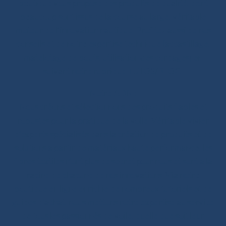
boutique vous propose des produits de qualité, dont
beaucoup sont issus de la course au large, véritable
moteur de l’innovation nautique. Profitez aussi de nos
conseils et de notre expertise technique (accastillage,
matelotage de bouts, utilisation des cordages) en
suivant notre rubrique TUTOS/BLOG.
Notre ADN :
Nous créons et sélectionnons des produits fiables et
robustes pour la pratique de la voile. Véritable vivier
d’experts spécialisés dans la création de produits et de
solutions à partir de matériaux haute performance, les
fibres textiles n’ont plus de secret pour nous et sont à la
racine de chacune de nos innovations. Via notre
boutique en ligne enrichie de nombreux tutoriels et de
guides d’achat, nous mettons notre expertise au service
de tous les passionnés de voile, quelle que soit leur