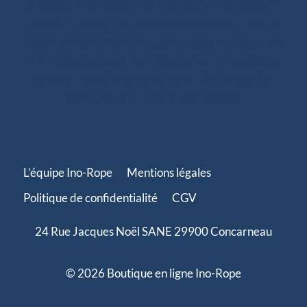
de navigation (croisière côtière/hauturière, régate in-
shore/off-shore), nos manoeuvres prêtes à installer
répondent parfaitement à votre usage. Nos solutions
de matelotage sont étudiées pour durer, avec des
terminaisons résistantes et des finitions soignées
(épissures, surliures, surgaines etc.).
L’équipe Ino-Rope
Mentions légales
Politique de confidentialité
CGV
24 Rue Jacques Noël SANE 29900 Concarneau
© 2026 Boutique en ligne Ino-Rope