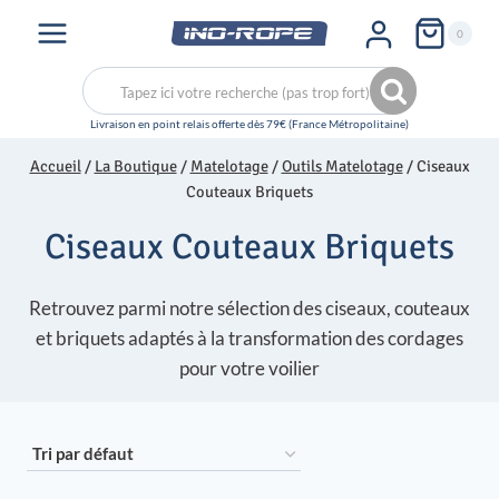
Aller
0
au
contenu
Recherche
Recherche
pour :
Accueil
/
La Boutique
/
Matelotage
/
Outils Matelotage
/
Ciseaux
Couteaux Briquets
Ciseaux Couteaux Briquets
Retrouvez parmi notre sélection des ciseaux, couteaux
et briquets adaptés à la transformation des cordages
pour votre voilier