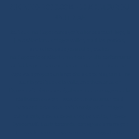
SHOP.INO-ROPE.COM - LE MEILLEUR DU
NAUTISME
Boutique Ino-Rope : cordages Voilier et accastillage, la
juste sélection. cordages voilier, manilles, pontets,
accroches, padeyes à coller, poulies
Ino-Rope crée et sélectionne des produits performants
et fiables pour votre voilier ou bateau à moteur. Ino-
Rope vous propose un large choix de cordages marins
pour la pratique de la voile, en polyester ou en
Dyneema®. Retrouvez également du cordage pour la
réalisation de vos drisses, écoutes ou amarres, à
acheter à la coupe ou prêt à naviguer. Cordages
polyvalents, élastiques Sandow, garcettes, tresses
Dyneema®, bouts toronnés, cordages d’amarrage :
trouvez le bon cordage selon votre usage. Notre