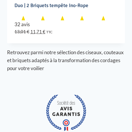
Duo | 2 Briquets tempête Ino-Rope
32 avis
Le
Le
13,01
€
11,71
€
TTC
prix
prix
initial
actuel
était :
est :
Retrouvez parmi notre sélection des ciseaux, couteaux
13,01 €.
11,71 €.
et briquets adaptés à la transformation des cordages
pour votre voilier