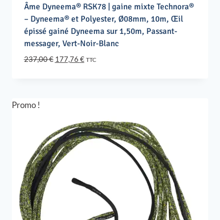
Âme Dyneema® RSK78 | gaine mixte Technora®
– Dyneema® et Polyester, Ø08mm, 10m, Œil
épissé gainé Dyneema sur 1,50m, Passant-
messager, Vert-Noir-Blanc
Le
Le
237,00
€
177,76
€
TTC
prix
prix
initial
actuel
était :
est :
237,00 €.
177,76 €.
Promo !