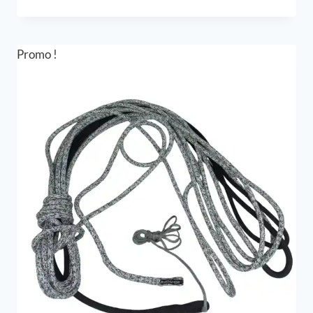
prix
prix
initial
actuel
était :
est :
222,00 €.
166,50 €.
Promo !