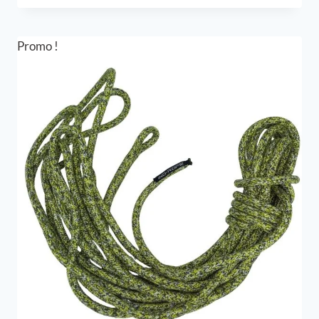
initial
actuel
était :
est :
390,00 €.
292,50 €.
Promo !