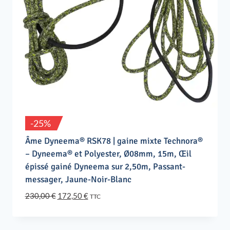
-25%
Âme Dyneema® RSK78 | gaine mixte Technora®
– Dyneema® et Polyester, Ø08mm, 15m, Œil
épissé gainé Dyneema sur 2,50m, Passant-
messager, Jaune-Noir-Blanc
Le
Le
230,00
€
172,50
€
TTC
prix
prix
initial
actuel