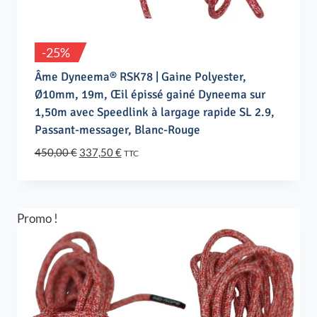
-25%
Âme Dyneema® RSK78 | Gaine Polyester,
Ø10mm, 19m, Œil épissé gainé Dyneema sur
1,50m avec Speedlink à largage rapide SL 2.9,
Passant-messager, Blanc-Rouge
Le
Le
450,00
€
337,50
€
TTC
prix
prix
initial
actuel
était :
est :
450,00 €.
337,50 €.
Promo !