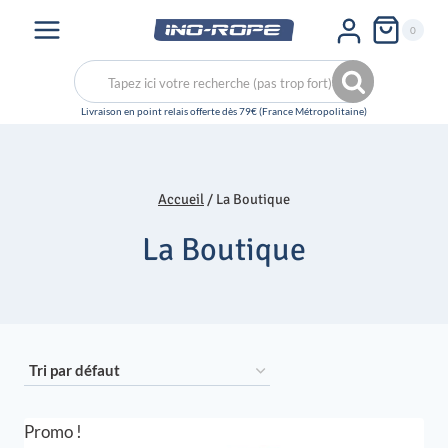
Aller
0
au
contenu
Recherche
Recherche
pour :
Accueil
/
La Boutique
La Boutique
Promo !