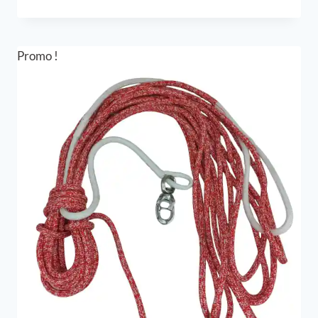
prix
prix
initial
actuel
était :
est :
198,00 €.
148,50 €.
Promo !