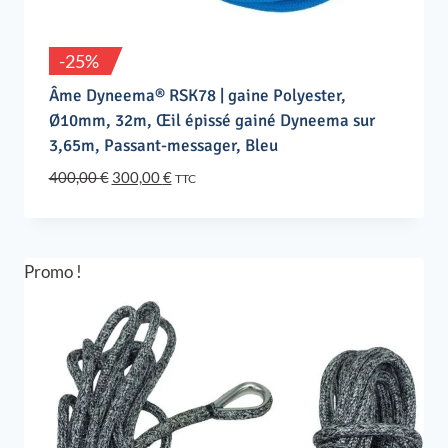
-25%
Âme Dyneema® RSK78 | gaine Polyester,
Ø10mm, 32m, Œil épissé gainé Dyneema sur
3,65m, Passant-messager, Bleu
Le
Le
400,00
€
300,00
€
TTC
prix
prix
initial
actuel
était :
est :
400,00 €.
300,00 €.
Promo !