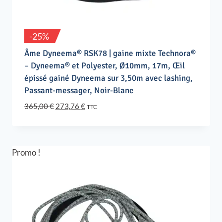
-25%
Âme Dyneema® RSK78 | gaine mixte Technora®
– Dyneema® et Polyester, Ø10mm, 17m, Œil
épissé gainé Dyneema sur 3,50m avec lashing,
Passant-messager, Noir-Blanc
Le
Le
365,00
€
273,76
€
TTC
prix
prix
initial
actuel
était :
est :
365,00 €.
273,76 €.
Promo !