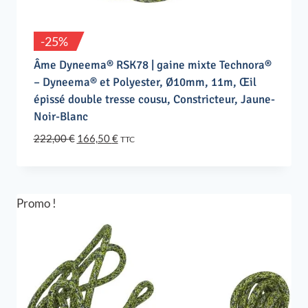
-25%
Âme Dyneema® RSK78 | gaine mixte Technora®
– Dyneema® et Polyester, Ø10mm, 11m, Œil
épissé double tresse cousu, Constricteur, Jaune-
Noir-Blanc
Le
Le
222,00
€
166,50
€
TTC
prix
prix
initial
actuel
était :
est :
222,00 €.
166,50 €.
Promo !