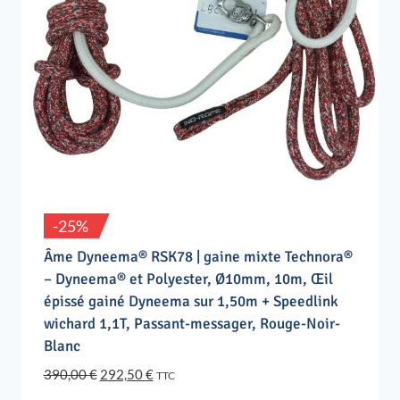
-25%
Âme Dyneema® RSK78 | gaine mixte Technora®
– Dyneema® et Polyester, Ø10mm, 10m, Œil
épissé gainé Dyneema sur 1,50m + Speedlink
wichard 1,1T, Passant-messager, Rouge-Noir-
Blanc
Le
Le
390,00
€
292,50
€
TTC
prix
prix