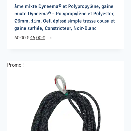
âme mixte Dyneema® et Polypropylène, gaine
mixte Dyneema® – Polypropylène et Polyester,
Ø6mm, 11m, Oeil épissé simple tresse cousu et
gaine surliée, Constricteur, Noir-Blanc
Le
Le
60,00
€
45,00
€
TTC
prix
prix
initial
actuel
était :
est :
60,00 €.
45,00 €.
Promo !