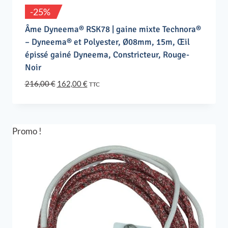
-25%
Âme Dyneema® RSK78 | gaine mixte Technora®
– Dyneema® et Polyester, Ø08mm, 15m, Œil
épissé gainé Dyneema, Constricteur, Rouge-
Noir
Le
Le
216,00
€
162,00
€
TTC
prix
prix
initial
actuel
était :
est :
216,00 €.
162,00 €.
Promo !