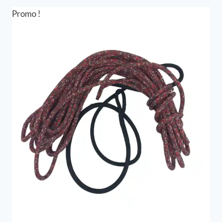
était :
est :
230,00 €.
172,50 €.
Promo !