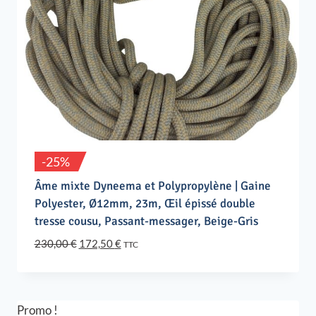
-25%
Âme mixte Dyneema et Polypropylène | Gaine
Polyester, Ø12mm, 23m, Œil épissé double
tresse cousu, Passant-messager, Beige-Gris
Le
Le
230,00
€
172,50
€
TTC
prix
prix
initial
actuel
était :
est :
230,00 €.
172,50 €.
Promo !