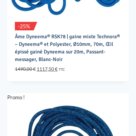
-25%
Âme Dyneema® RSK78 | gaine mixte Technora®
– Dyneema® et Polyester, Ø10mm, 70m, Œil
épissé gainé Dyneema sur 20m, Passant-
messager, Blanc-Noir
Le
Le
1490,00
€
1117,50
€
TTC
prix
prix
initial
actuel
était :
est :
1490,00 €.
1117,50 €.
Promo !