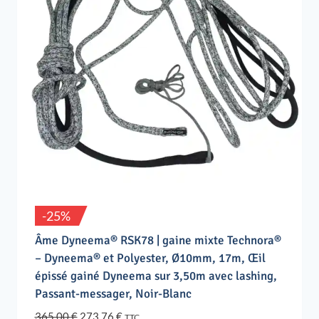
-25%
Âme Dyneema® RSK78 | gaine mixte Technora®
– Dyneema® et Polyester, Ø10mm, 17m, Œil
épissé gainé Dyneema sur 3,50m avec lashing,
Passant-messager, Noir-Blanc
Le
Le
365,00
€
273,76
€
TTC