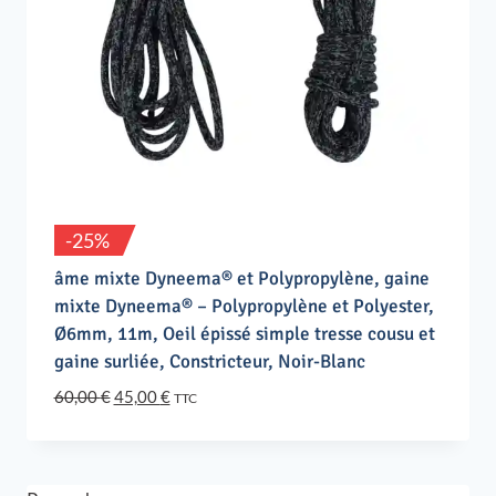
-25%
âme mixte Dyneema® et Polypropylène, gaine
mixte Dyneema® – Polypropylène et Polyester,
Ø6mm, 11m, Oeil épissé simple tresse cousu et
gaine surliée, Constricteur, Noir-Blanc
Le
Le
60,00
€
45,00
€
TTC
prix
prix
initial
actuel
était :
est :