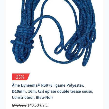
-25%
Âme Dyneema® RSK78 | gaine Polyester,
Ø10mm, 16m, Œil épissé double tresse cousu,
Constricteur, Bleu-Noir
Le
Le
198,00
€
148,50
€
TTC