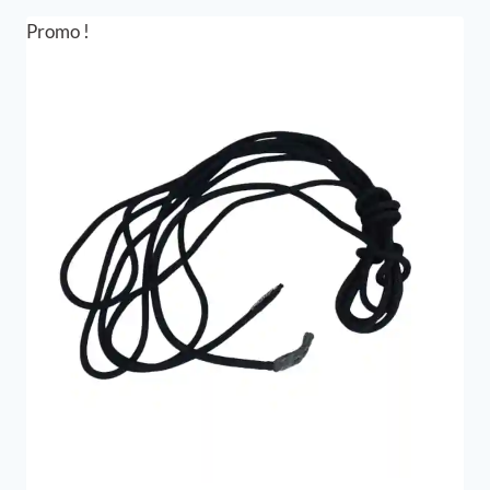
était :
est :
258,00 €.
193,50 €.
Promo !