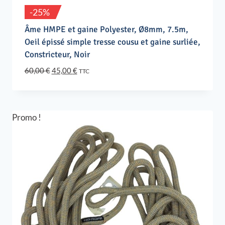
-25%
Âme HMPE et gaine Polyester, Ø8mm, 7.5m,
Oeil épissé simple tresse cousu et gaine surliée,
Constricteur, Noir
Le
Le
60,00
€
45,00
€
TTC
prix
prix
initial
actuel
était :
est :
60,00 €.
45,00 €.
Promo !