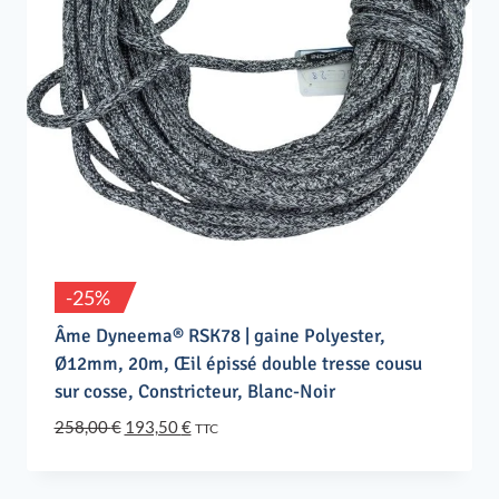
-25%
Âme Dyneema® RSK78 | gaine Polyester,
Ø12mm, 20m, Œil épissé double tresse cousu
sur cosse, Constricteur, Blanc-Noir
Le
Le
258,00
€
193,50
€
TTC
prix
prix
initial
actuel