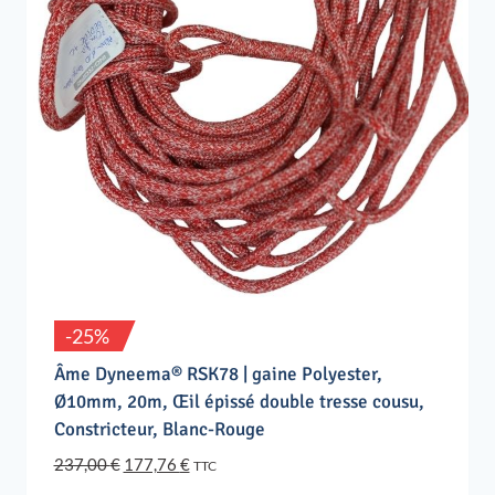
-25%
Âme Dyneema® RSK78 | gaine Polyester,
Ø10mm, 20m, Œil épissé double tresse cousu,
Constricteur, Blanc-Rouge
Le
Le
237,00
€
177,76
€
TTC
prix
prix