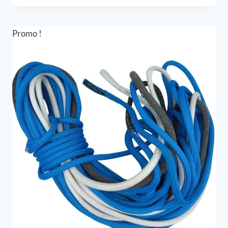
initial
actuel
était :
est :
237,00 €.
177,76 €.
Promo !