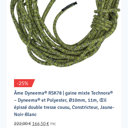
-25%
Âme Dyneema® RSK78 | gaine mixte Technora®
– Dyneema® et Polyester, Ø10mm, 11m, Œil
épissé double tresse cousu, Constricteur, Jaune-
Noir-Blanc
Le
Le
222,00
€
166,50
€
TTC