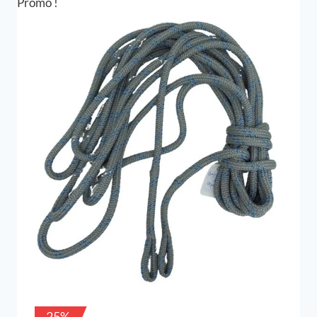
60,00 €.
45,00 €.
Promo !
-25%