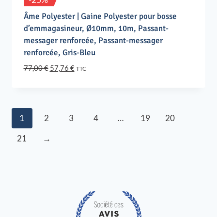
Âme Polyester | Gaine Polyester pour bosse
d’emmagasineur, Ø10mm, 10m, Passant-
messager renforcée, Passant-messager
renforcée, Gris-Bleu
Le
Le
77,00
€
57,76
€
TTC
prix
prix
initial
actuel
était :
est :
77,00 €.
57,76 €.
1
2
3
4
…
19
20
21
→