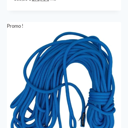
prix
prix
initial
actuel
était :
est :
365,00 €.
273,76 €.
Promo !