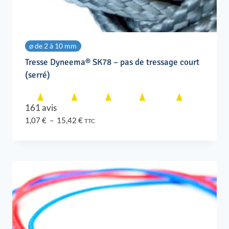
⌀ de 2 à 10 mm
Tresse Dyneema® SK78 – pas de tressage court
(serré)
161 avis
Plage
1,07
€
–
15,42
€
TTC
de
prix :
1,07 €
à
15,42 €