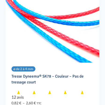
⌀ de 2 à 4 mm
Tresse Dyneema® SK78 – Couleur – Pas de
tressage court
12 avis
Plage
0,82
€
–
2,60
€
TTC