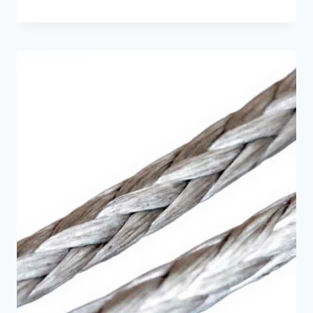
de
prix :
0,82 €
à
2,60 €