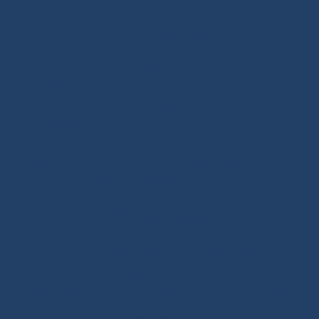
Accastillages
Poulies à Axe Textile
-
Poulies à Roulement
-
Poulies
Ouvrantes
-
Bloqueurs Textiles et Taquets
-
Padeyes/Pontets
-
Anneaux à Faible Friction
-
Rangements
-
Winch
-
Manilles Textiles
-
Mousquetons/Manilles
-
T-bone/Spoon Schackles
-
Cosses/Goupilles/Velcro
-
Galettes, Boules de Butée
-
Adhésifs/PROtech Tape
Matelotages
Ciseaux/Briquets
-
Outils à Épisser
-
Outils à Coudre
-
Trousses/Sacs
-
Surgaines
-
Fils à Surlier
-
Ensimage
Cordage
-
Kits d’Apprentissage
-
Livre Matelotage