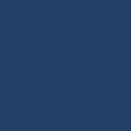
SHOP.INO-ROPE.COM - LE MEILLEUR DU
NAUTISME
Boutique Ino-Rope : cordages Voilier et accastillage, la
juste sélection. cordages voilier, manilles, pontets,
accroches, padeyes à coller, poulies
Ino-Rope crée et sélectionne des produits performants
et fiables pour votre voilier ou bateau à moteur. Ino-
Rope vous propose un large choix de cordages marins
pour la pratique de la voile, en polyester ou en
Dyneema®. Retrouvez également du cordage pour la
réalisation de vos drisses, écoutes ou amarres, à
acheter à la coupe ou prêt à naviguer. Cordages
polyvalents, élastiques Sandow, garcettes, tresses
Dyneema®, bouts toronnés, cordages d’amarrage :
trouvez le bon cordage selon votre usage. Notre
boutique vous propose des produits de qualité, dont