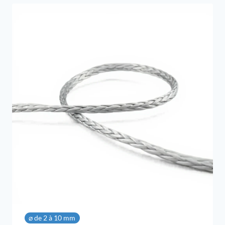
à
31,46 €
⌀ de 2 à 10 mm