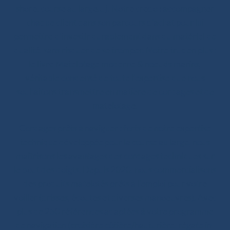
shore, course au large… ). Notre credo : accompagner
chaque client dans son parcours d’achat pour lui
permettre d’investir durablement dans du matériel de
qualité, sans risquer de se tromper. Notre truc en plus :
le livre Matelotage moderne & noeuds marins,
véritable condensé de toute l’expertise que nous
souhaitons transmettre en matière de cordages et de
matelotage.
Cordages prêts à naviguer : forts de notre expertise
technique développée pour la course au large, nous
maîtrisons les avantages des cordages techniques sur
le bout des doigts. Depuis 2020, nous commercialisons
des produits matelotés prêts à l’emploi pour votre
voilier (drisses, écoutes et diverses manoeuvres). Avec
plus de 250 références adaptées à votre programme
de navigation (croisière côtière/hauturière, régate in-