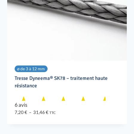
⌀ de 3 à 12 mm
Tresse Dyneema® SK78 – traitement haute
résistance
6 avis
Plage
7,20
€
–
31,46
€
TTC
de
prix :
7,20 €