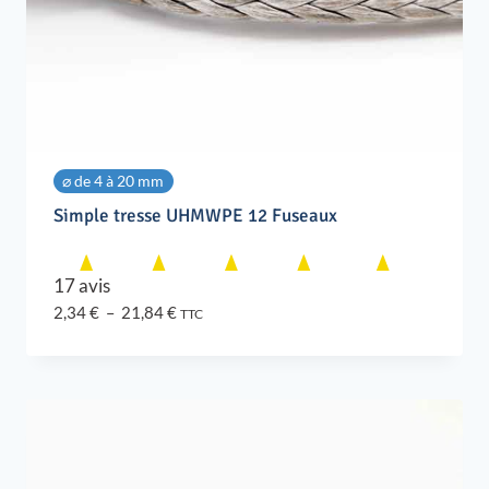
⌀ de 4 à 20 mm
Simple tresse UHMWPE 12 Fuseaux
17 avis
Plage
2,34
€
–
21,84
€
TTC
de
prix :
2,34 €
à
21,84 €