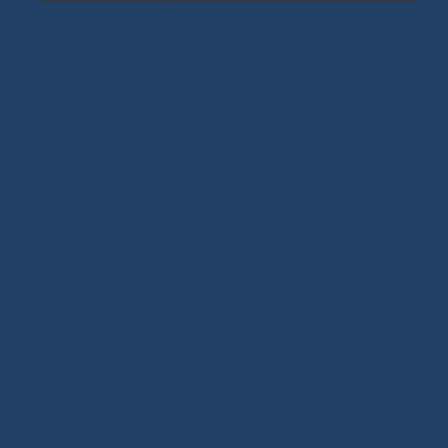
Dans Nos Cordes
PLAN DU SITE
Cordages
Âme Dyneema®
-
Âme Mixte
-
Âme Polyester
-
Petits
diamètre/Voile légère
-
Tresses Dyneema®
-
Surgaines
-
Sangles/élastiques Sandow
-
Amarres
Prêts à naviguer
Drisses de GV
-
Drisses de Génois
-
Drisses de SPI
-
Drisses de Gennaker
-
Drisses de Trinquette
-
Ecoutes
de GV
-
Ecoutes de Génois
-
Ecoutes de SPI
-
Ecoutes
de SPI Asymétrique
-
Amarres prêt à l'emploie
-
Bras
de Spi
-
Bordure/Bosse de Ris
-
Bosse d’Enrouleur
-
Réglage
-
Balancine
-
Amure/Hale bas
-
Bosse
d’emmagasineur
-
Maxi 650
-
Pogo 3
-
RM Yatch