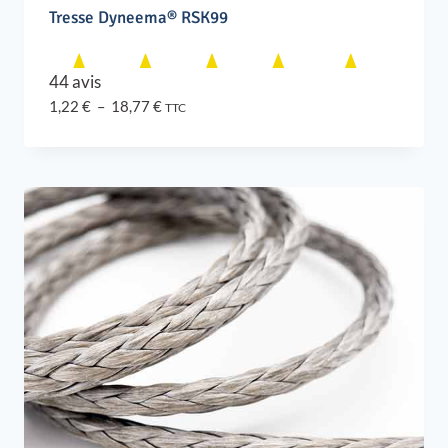
Tresse Dyneema® RSK99
44 avis
Plage
1,22
€
–
18,77
€
TTC
de
prix :
1,22 €
à
18,77 €