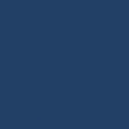
beaucoup sont issus de la course au large, véritable
moteur de l’innovation nautique. Profitez aussi de nos
conseils et de notre expertise technique (accastillage,
matelotage de bouts, utilisation des cordages) en
suivant notre rubrique TUTOS/BLOG.
Notre ADN :
Nous créons et sélectionnons des produits fiables et
robustes pour la pratique de la voile. Véritable vivier
d’experts spécialisés dans la création de produits et de
solutions à partir de matériaux haute performance, les
fibres textiles n’ont plus de secret pour nous et sont à la
racine de chacune de nos innovations. Via notre
boutique en ligne enrichie de nombreux tutoriels et de
guides d’achat, nous mettons notre expertise au service
de tous les passionnés de voile, quelle que soit leur
pratique (croisière, croisière hauturière, régate in-