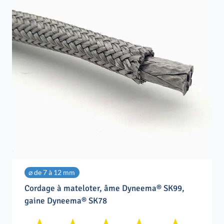
⌀ de 7 à 12 mm
Cordage à mateloter, âme Dyneema® SK99,
gaine Dyneema® SK78