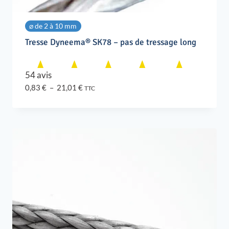
⌀ de 2 à 10 mm
Tresse Dyneema® SK78 – pas de tressage long
54 avis
Plage
0,83
€
–
21,01
€
TTC
de
prix :
0,83 €
à
21,01 €