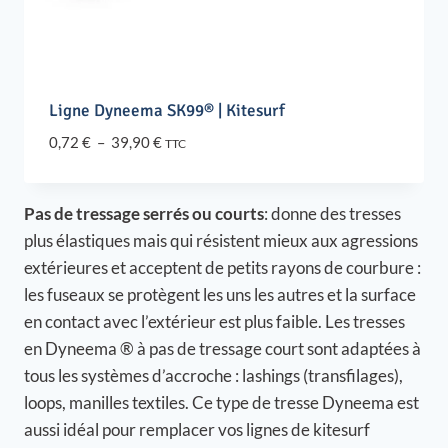
Ligne Dyneema SK99® | Kitesurf
Plage
0,72
€
–
39,90
€
TTC
de
prix :
0,72 €
Pas de tressage serrés ou courts
: donne des tresses
à
plus élastiques mais qui résistent mieux aux agressions
39,90 €
extérieures et acceptent de petits rayons de courbure :
les fuseaux se protègent les uns les autres et la surface
en contact avec l’extérieur est plus faible. Les tresses
en Dyneema ® à pas de tressage court sont adaptées à
tous les systèmes d’accroche : lashings (transfilages),
loops, manilles textiles. Ce type de tresse Dyneema est
aussi idéal pour remplacer vos lignes de kitesurf