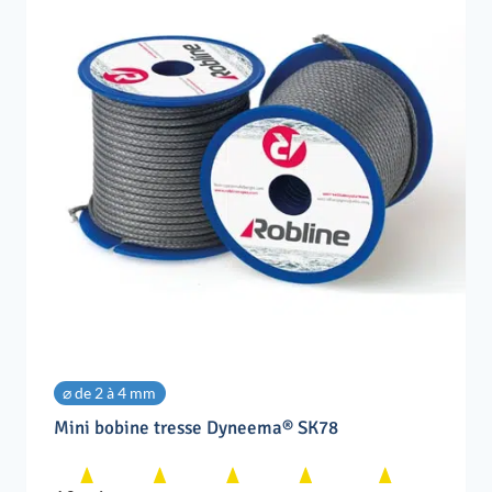
⌀ de 2 à 4 mm
Mini bobine tresse Dyneema® SK78