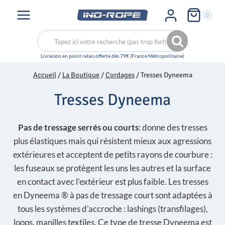
Aller
0
au
contenu
Recherche
Recherche
pour :
Accueil
/
La Boutique
/
Cordages
/
Tresses Dyneema
Tresses Dyneema
Pas de tressage serrés ou courts
: donne des tresses
plus élastiques mais qui résistent mieux aux agressions
extérieures et acceptent de petits rayons de courbure :
les fuseaux se protègent les uns les autres et la surface
en contact avec l’extérieur est plus faible. Les tresses
en Dyneema ® à pas de tressage court sont adaptées à
tous les systèmes d’accroche : lashings (transfilages),
loops, manilles textiles. Ce type de tresse Dyneema est