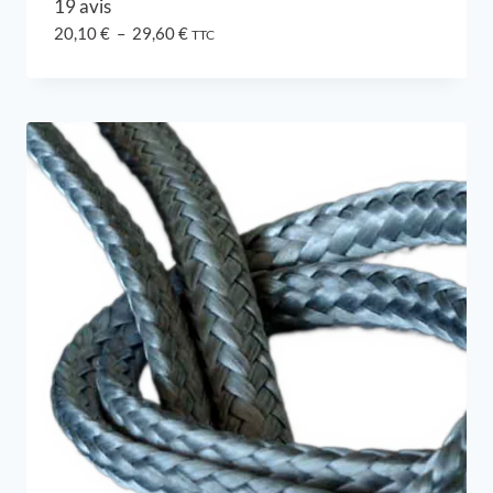
19 avis
Plage
20,10
€
–
29,60
€
TTC
de
prix :
20,10 €
à
29,60 €