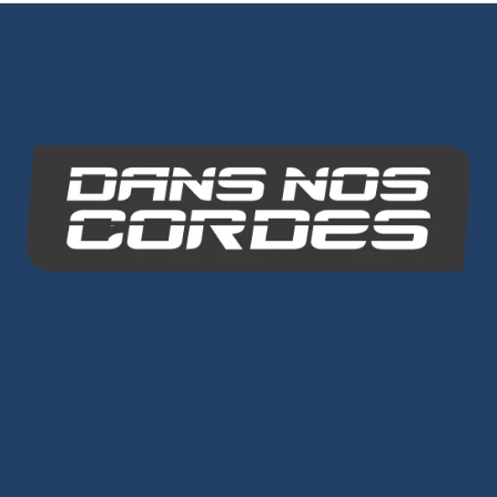
Les autres sites du groupe
INO-ROPE
Dans Nos Cordes
PLAN DU SITE
Cordages
Âme Dyneema®
-
Âme Mixte
-
Âme Polyester
-
Petits
diamètre/Voile légère
-
Tresses Dyneema®
-
Surgaines
-
Sangles/élastiques Sandow
-
Amarres