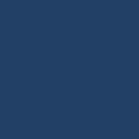
matelotage.
Cordages prêts à naviguer : forts de notre expertise
technique développée pour la course au large, nous
maîtrisons les avantages des cordages techniques sur
le bout des doigts. Depuis 2020, nous commercialisons
des produits matelotés prêts à l’emploi pour votre
voilier (drisses, écoutes et diverses manoeuvres). Avec
plus de 250 références adaptées à votre programme
de navigation (croisière côtière/hauturière, régate in-
shore/off-shore), nos manoeuvres prêtes à installer
répondent parfaitement à votre usage. Nos solutions
de matelotage sont étudiées pour durer, avec des
terminaisons résistantes et des finitions soignées
(épissures, surliures, surgaines etc.).