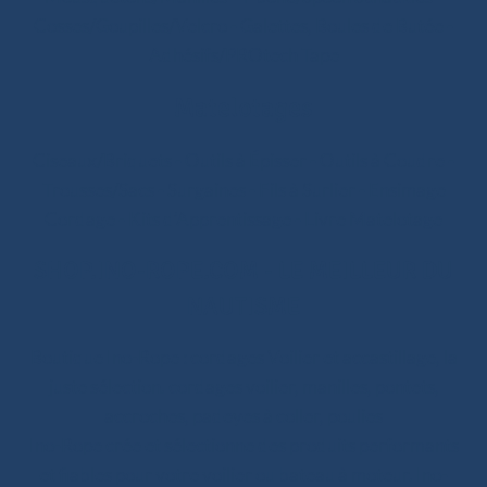
Cosses/Goupilles/Velcro
-
Galettes, Boules de Butée
-
Adhésifs/PROtech Tape
Matelotages
Ciseaux/Briquets
-
Outils à Épisser
-
Outils à Coudre
-
Trousses/Sacs
-
Surgaines
-
Fils à Surlier
-
Ensimage
Cordage
-
Kits d’Apprentissage
-
Livre Matelotage
SHOP.INO-ROPE.COM - LE MEILLEUR DU
NAUTISME
Boutique Ino-Rope : cordages Voilier et accastillage, la
juste sélection. cordages voilier, manilles, pontets,
accroches, padeyes à coller, poulies
Ino-Rope crée et sélectionne des produits performants
et fiables pour votre voilier ou bateau à moteur. Ino-