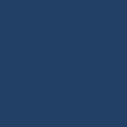
Rope vous propose un large choix de cordages marins
pour la pratique de la voile, en polyester ou en
Dyneema®. Retrouvez également du cordage pour la
réalisation de vos drisses, écoutes ou amarres, à
acheter à la coupe ou prêt à naviguer. Cordages
polyvalents, élastiques Sandow, garcettes, tresses
Dyneema®, bouts toronnés, cordages d’amarrage :
trouvez le bon cordage selon votre usage. Notre
boutique vous propose des produits de qualité, dont
beaucoup sont issus de la course au large, véritable
moteur de l’innovation nautique. Profitez aussi de nos
conseils et de notre expertise technique (accastillage,
matelotage de bouts, utilisation des cordages) en
suivant notre rubrique TUTOS/BLOG.
Notre ADN :
Nous créons et sélectionnons des produits fiables et