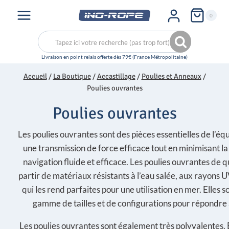
Aller
0
au
contenu
Recherche
Recherche
pour :
Accueil
/
La Boutique
/
Accastillage
/
Poulies et Anneaux
/
Poulies ouvrantes
Poulies ouvrantes
Les poulies ouvrantes sont des pièces essentielles de l’é
une transmission de force efficace tout en minimisant la f
navigation fluide et efficace. Les poulies ouvrantes de 
partir de matériaux résistants à l’eau salée, aux rayons
qui les rend parfaites pour une utilisation en mer. Elles
gamme de tailles et de configurations pour répondre à
Les poulies ouvrantes sont également très polyvalentes. E