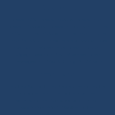
Prêts à naviguer
Drisses de GV
-
Drisses de Génois
-
Drisses de SPI
-
Drisses de Gennaker
-
Drisses de Trinquette
-
Ecoutes
de GV
-
Ecoutes de Génois
-
Ecoutes de SPI
-
Ecoutes
de SPI Asymétrique
-
Amarres prêt à l'emploie
-
Bras
de Spi
-
Bordure/Bosse de Ris
-
Bosse d’Enrouleur
-
Réglage
-
Balancine
-
Amure/Hale bas
-
Bosse
d’emmagasineur
-
Maxi 650
-
Pogo 3
-
RM Yatch
Accastillages
Poulies à Axe Textile
-
Poulies à Roulement
-
Poulies
Ouvrantes
-
Bloqueurs Textiles et Taquets
-
Padeyes/Pontets
-
Anneaux à Faible Friction
-
Rangements
-
Winch
-
Manilles Textiles
-
Mousquetons/Manilles
-
T-bone/Spoon Schackles
-