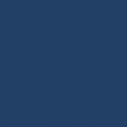
robustes pour la pratique de la voile. Véritable vivier
d’experts spécialisés dans la création de produits et de
solutions à partir de matériaux haute performance, les
fibres textiles n’ont plus de secret pour nous et sont à la
racine de chacune de nos innovations. Via notre
boutique en ligne enrichie de nombreux tutoriels et de
guides d’achat, nous mettons notre expertise au service
de tous les passionnés de voile, quelle que soit leur
pratique (croisière, croisière hauturière, régate in-
shore, course au large… ). Notre credo : accompagner
chaque client dans son parcours d’achat pour lui
permettre d’investir durablement dans du matériel de
qualité, sans risquer de se tromper. Notre truc en plus :
le livre Matelotage moderne & noeuds marins,
véritable condensé de toute l’expertise que nous
souhaitons transmettre en matière de cordages et de