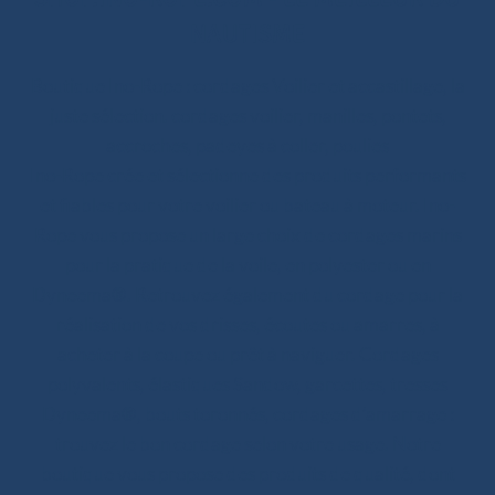
NAUTISME
Boutique Ino-Rope : cordages Voilier et accastillage, la
juste sélection. cordages voilier, manilles, pontets,
accroches, padeyes à coller, poulies
Ino-Rope crée et sélectionne des produits performants
et fiables pour votre voilier ou bateau à moteur. Ino-
Rope vous propose un large choix de cordages marins
pour la pratique de la voile, en polyester ou en
Dyneema®. Retrouvez également du cordage pour la
réalisation de vos drisses, écoutes ou amarres, à
acheter à la coupe ou prêt à naviguer. Cordages
polyvalents, élastiques Sandow, garcettes, tresses
Dyneema®, bouts toronnés, cordages d’amarrage :
trouvez le bon cordage selon votre usage. Notre
boutique vous propose des produits de qualité, dont