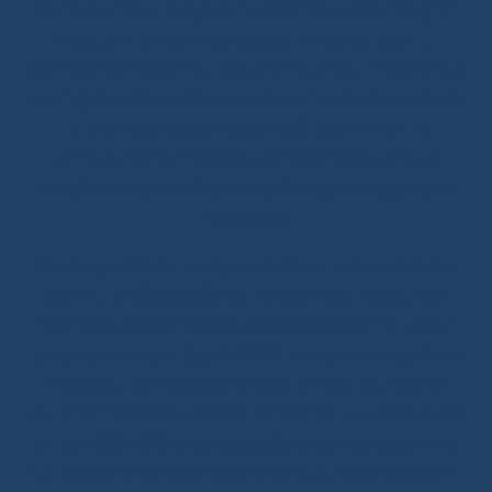
shore, course au large… ). Notre credo : accompagner
chaque client dans son parcours d’achat pour lui
permettre d’investir durablement dans du matériel de
qualité, sans risquer de se tromper. Notre truc en plus :
le livre Matelotage moderne & noeuds marins,
véritable condensé de toute l’expertise que nous
souhaitons transmettre en matière de cordages et de
matelotage.
Cordages prêts à naviguer : forts de notre expertise
technique développée pour la course au large, nous
maîtrisons les avantages des cordages techniques sur
le bout des doigts. Depuis 2020, nous commercialisons
des produits matelotés prêts à l’emploi pour votre
voilier (drisses, écoutes et diverses manoeuvres). Avec
plus de 250 références adaptées à votre programme
de navigation (croisière côtière/hauturière, régate in-