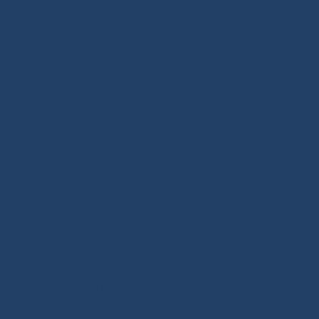
beaucoup sont issus de la course au large, véritable
moteur de l’innovation nautique. Profitez aussi de nos
conseils et de notre expertise technique (accastillage,
matelotage de bouts, utilisation des cordages) en
suivant notre rubrique TUTOS/BLOG.
Notre ADN :
Nous créons et sélectionnons des produits fiables et
robustes pour la pratique de la voile. Véritable vivier
d’experts spécialisés dans la création de produits et de
solutions à partir de matériaux haute performance, les
fibres textiles n’ont plus de secret pour nous et sont à la
racine de chacune de nos innovations. Via notre
boutique en ligne enrichie de nombreux tutoriels et de
guides d’achat, nous mettons notre expertise au service
de tous les passionnés de voile, quelle que soit leur
pratique (croisière, croisière hauturière, régate in-