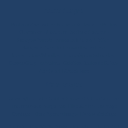
Accastillages
Poulies à Axe Textile
-
Poulies à Roulement
-
Poulies
Ouvrantes
-
Bloqueurs Textiles et Taquets
-
Padeyes/Pontets
-
Anneaux à Faible Friction
-
Rangements
-
Winch
-
Manilles Textiles
-
Mousquetons/Manilles
-
T-bone/Spoon Schackles
-
Cosses/Goupilles/Velcro
-
Galettes, Boules de Butée
-
Adhésifs/PROtech Tape
Matelotages
Ciseaux/Briquets
-
Outils à Épisser
-
Outils à Coudre
-
Trousses/Sacs
-
Surgaines
-
Fils à Surlier
-
Ensimage
Cordage
-
Kits d’Apprentissage
-
Livre Matelotage
SHOP.INO-ROPE.COM - LE MEILLEUR DU