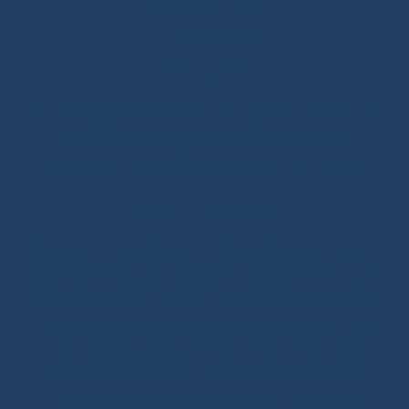
Dans Nos Cordes
PLAN DU SITE
Cordages
Âme Dyneema®
-
Âme Mixte
-
Âme Polyester
-
Petits
diamètre/Voile légère
-
Tresses Dyneema®
-
Surgaines
-
Sangles/élastiques Sandow
-
Amarres
Prêts à naviguer
Drisses de GV
-
Drisses de Génois
-
Drisses de SPI
-
Drisses de Gennaker
-
Drisses de Trinquette
-
Ecoutes
de GV
-
Ecoutes de Génois
-
Ecoutes de SPI
-
Ecoutes
de SPI Asymétrique
-
Amarres prêt à l'emploie
-
Bras
de Spi
-
Bordure/Bosse de Ris
-
Bosse d’Enrouleur
-
Réglage
-
Balancine
-
Amure/Hale bas
-
Bosse
d’emmagasineur
-
Maxi 650
-
Pogo 3
-
RM Yatch