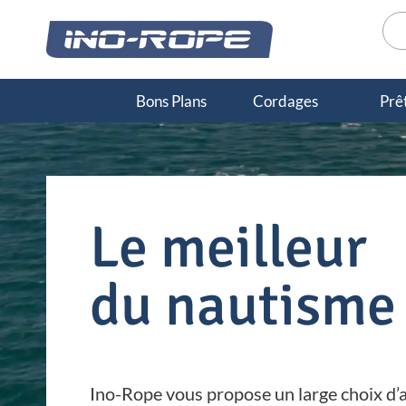
Aller
Rec
au
pou
contenu
Bons Plans
Cordages
Prêt
Le meilleur
du nautisme
Ino-Rope vous propose un large choix d’a