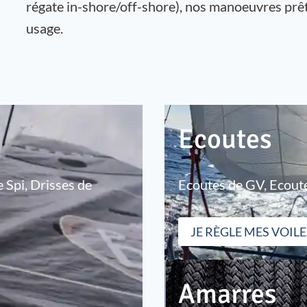
régate in-shore/off-shore), nos manoeuvres prêt
usage.
Ecoutes
 Spi, Drisses de
Ecoutes de GV, Ecoute
JE RÈGLE MES VOILE
Amarres