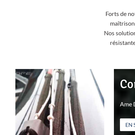
Forts de no
maîtrison
Nos solutio
résistante
Co
Ame D
EN 