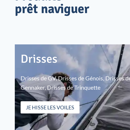
prêt naviguer
Drisses
Drisses de GV, Drisses de Génois, Drisses de
Gennaker, Drisses de Trinquette
JE HISSE LES VOILES