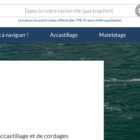
herche
R
r :
 à naviguer !
Accastillage
Matelotage
ccastillage et de cordages