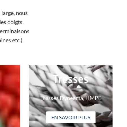
 large, nous
es doigts.
terminaisons
ines etc.).
Tresses
Tresses Dyneema, HMPE
EN SAVOIR PLUS