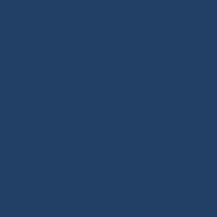
Drisses de GV
-
Drisses de Génois
-
Drisses de SPI
-
Drisses de Gennaker
-
Drisses de Trinquette
-
Ecoutes
de GV
-
Ecoutes de Génois
-
Ecoutes de SPI
-
Ecoutes
de SPI Asymétrique
-
Amarres prêt à l'emploie
-
Bras
de Spi
-
Bordure/Bosse de Ris
-
Bosse d’Enrouleur
-
Réglage
-
Balancine
-
Amure/Hale bas
-
Bosse
d’emmagasineur
-
Maxi 650
-
Pogo 3
-
RM Yatch
Accastillages
Poulies à Axe Textile
-
Poulies à Roulement
-
Poulies
Ouvrantes
-
Bloqueurs Textiles et Taquets
-
Padeyes/Pontets
-
Anneaux à Faible Friction
-
Rangements
-
Winch
-
Manilles Textiles
-
Mousquetons/Manilles
-
T-bone/Spoon Schackles
-
Cosses/Goupilles/Velcro
-
Galettes, Boules de Butée
-