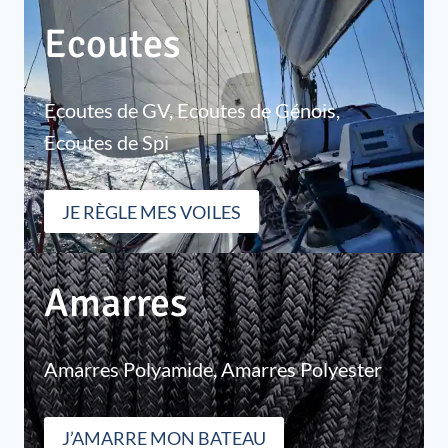
Ecoutes
Ecoutes de GV, Ecoutes de Génois,
Ecoutes de Spi
JE RÈGLE MES VOILES
Amarres
Amarres Polyamide, Amarres Polyester
J’AMARRE MON BATEAU