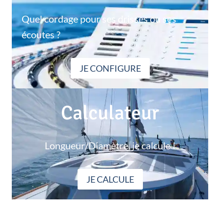
Quel cordage pour ses drisses ou ses
écoutes ?
JE CONFIGURE
Calculateur
Longueur/Diamètre, je calcule !
JE CALCULE