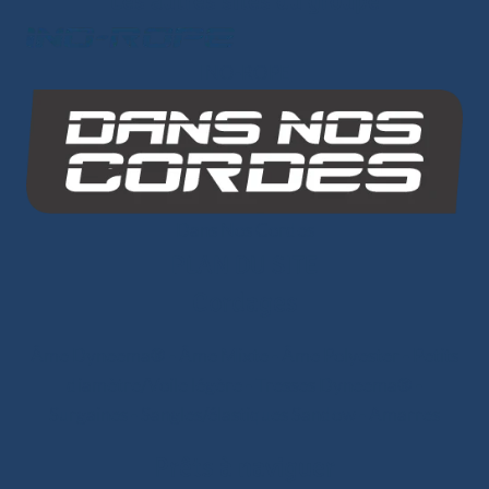
Les autres sites du groupe
INO-ROPE
Dans Nos Cordes
PLAN DU SITE
Cordages
Âme Dyneema®
-
Âme Mixte
-
Âme Polyester
-
Petits
diamètre/Voile légère
-
Tresses Dyneema®
-
Surgaines
-
Sangles/élastiques Sandow
-
Amarres
Prêts à naviguer