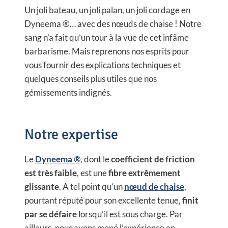
Un joli bateau, un joli palan, un joli cordage en
Dyneema ®… avec des nœuds de chaise ! Notre
sang n’a fait qu’un tour à la vue de cet infâme
barbarisme. Mais reprenons nos esprits pour
vous fournir des explications techniques et
quelques conseils plus utiles que nos
gémissements indignés.
Notre expertise
Le
Dyneema ®
, dont le
coefficient de friction
est très faible
, est une
fibre extrêmement
glissante
. A tel point qu’un
nœud de chaise
,
pourtant réputé pour son excellente tenue,
finit
par se défaire
lorsqu’il est sous charge. Par
ailleurs, nous avons mené l’expérience en