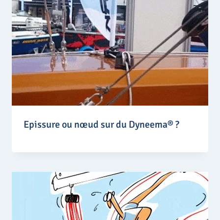
Epissure ou nœud sur du Dyneema® ?