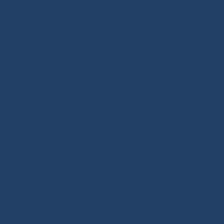
de Spi
-
Bordure/Bosse de Ris
-
Bosse d’Enrouleur
-
Réglage
-
Balancine
-
Amure/Hale bas
-
Bosse
d’emmagasineur
-
Maxi 650
-
Pogo 3
-
RM Yatch
Accastillages
Poulies à Axe Textile
-
Poulies à Roulement
-
Poulies
Ouvrantes
-
Bloqueurs Textiles et Taquets
-
Padeyes/Pontets
-
Anneaux à Faible Friction
-
Rangements
-
Winch
-
Manilles Textiles
-
Mousquetons/Manilles
-
T-bone/Spoon Schackles
-
Cosses/Goupilles/Velcro
-
Galettes, Boules de Butée
-
Adhésifs/PROtech Tape
Matelotages
Ciseaux/Briquets
-
Outils à Épisser
-
Outils à Coudre
-