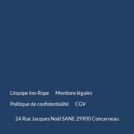
voilier (drisses, écoutes et diverses manoeuvres). Avec
plus de 250 références adaptées à votre programme
de navigation (croisière côtière/hauturière, régate in-
shore/off-shore), nos manoeuvres prêtes à installer
répondent parfaitement à votre usage. Nos solutions
de matelotage sont étudiées pour durer, avec des
terminaisons résistantes et des finitions soignées
(épissures, surliures, surgaines etc.).
L’équipe Ino-Rope
Mentions légales
Politique de confidentialité
CGV
24 Rue Jacques Noël SANE 29900 Concarneau