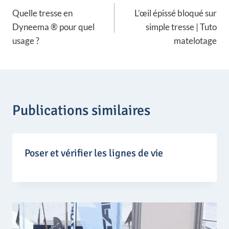
x
Quelle tresse en
L’œil épissé bloqué sur
de
:
Dyneema ® pour quel
simple tresse | Tuto
1
l’article
,
usage ?
matelotage
0
7
€
à
1
5
Publications similaires
,
4
2
€
Poser et vérifier les lignes de vie