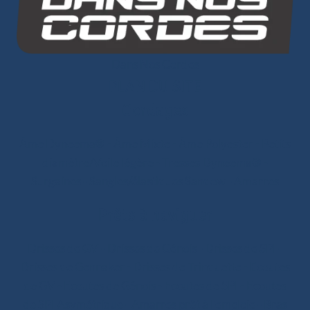
Dans Nos Cordes
PLAN DU SITE
Cordages
Âme Dyneema®
-
Âme Mixte
-
Âme Polyester
-
Petits
diamètre/Voile légère
-
Tresses Dyneema®
-
Surgaines
-
Sangles/élastiques Sandow
-
Amarres
Prêts à naviguer
Drisses de GV
-
Drisses de Génois
-
Drisses de SPI
-
Drisses de Gennaker
-
Drisses de Trinquette
-
Ecoutes
de GV
-
Ecoutes de Génois
-
Ecoutes de SPI
-
Ecoutes
de SPI Asymétrique
-
Amarres prêt à l'emploie
-
Bras