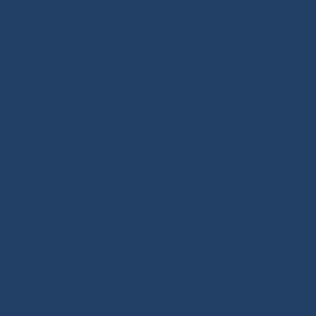
Dyneema®, bouts toronnés, cordages d’amarrage :
trouvez le bon cordage selon votre usage. Notre
boutique vous propose des produits de qualité, dont
beaucoup sont issus de la course au large, véritable
moteur de l’innovation nautique. Profitez aussi de nos
conseils et de notre expertise technique (accastillage,
matelotage de bouts, utilisation des cordages) en
suivant notre rubrique TUTOS/BLOG.
Notre ADN :
Nous créons et sélectionnons des produits fiables et
robustes pour la pratique de la voile. Véritable vivier
d’experts spécialisés dans la création de produits et de
solutions à partir de matériaux haute performance, les
fibres textiles n’ont plus de secret pour nous et sont à la
racine de chacune de nos innovations. Via notre
boutique en ligne enrichie de nombreux tutoriels et de