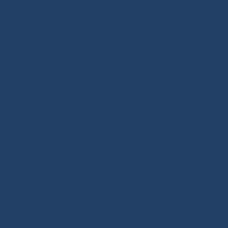
guides d’achat, nous mettons notre expertise au service
de tous les passionnés de voile, quelle que soit leur
pratique (croisière, croisière hauturière, régate in-
shore, course au large… ). Notre credo : accompagner
chaque client dans son parcours d’achat pour lui
permettre d’investir durablement dans du matériel de
qualité, sans risquer de se tromper. Notre truc en plus :
le livre Matelotage moderne & noeuds marins,
véritable condensé de toute l’expertise que nous
souhaitons transmettre en matière de cordages et de
matelotage.
Cordages prêts à naviguer : forts de notre expertise
technique développée pour la course au large, nous
maîtrisons les avantages des cordages techniques sur
le bout des doigts. Depuis 2020, nous commercialisons
des produits matelotés prêts à l’emploi pour votre