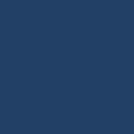
Trousses/Sacs
-
Surgaines
-
Fils à Surlier
-
Ensimage
Cordage
-
Kits d’Apprentissage
-
Livre Matelotage
SHOP.INO-ROPE.COM - LE MEILLEUR DU
NAUTISME
Boutique Ino-Rope : cordages Voilier et accastillage, la
juste sélection. cordages voilier, manilles, pontets,
accroches, padeyes à coller, poulies
Ino-Rope crée et sélectionne des produits performants
et fiables pour votre voilier ou bateau à moteur. Ino-
Rope vous propose un large choix de cordages marins
pour la pratique de la voile, en polyester ou en
Dyneema®. Retrouvez également du cordage pour la
réalisation de vos drisses, écoutes ou amarres, à
acheter à la coupe ou prêt à naviguer. Cordages
polyvalents, élastiques Sandow, garcettes, tresses