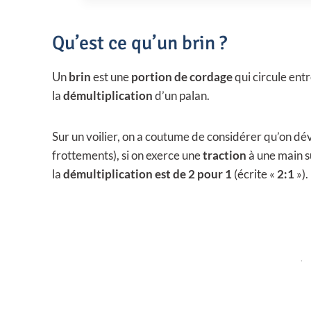
e
r
d
o
Qu’est ce qu’un brin ?
e
d
p
u
Un
brin
est une
portion de cordage
qui circule ent
r
i
la
démultiplication
d’un palan.
i
t
x
a
Sur un voilier, on a coutume de considérer qu’on d
p
frottements), si on exerce une
traction
à une main s
:
l
la
démultiplication est de 2 pour 1
(écrite «
2:1
»).
2
u
,
s
3
i
4
e
u
€
r
à
s