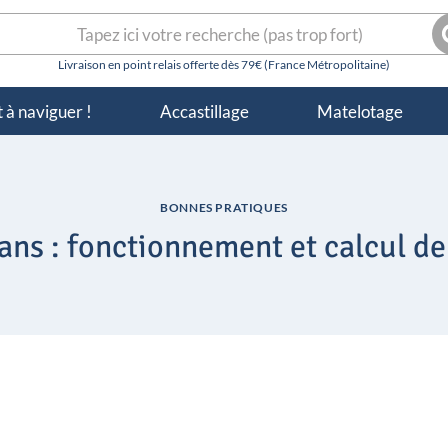
herche
R
r :
 à naviguer !
Accastillage
Matelotage
BONNES PRATIQUES
ans : fonctionnement et calcul d