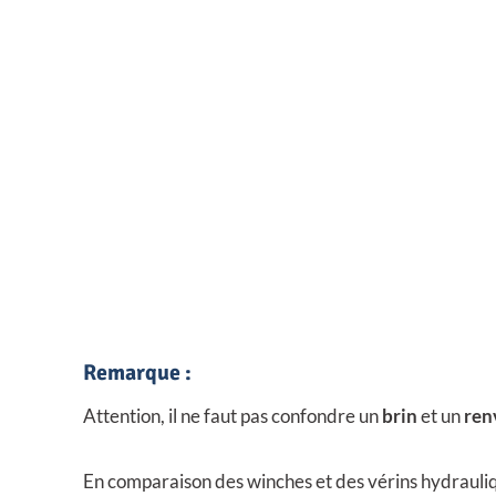
i
o
n
s
p
e
u
v
e
n
t
ê
Remarque :
t
r
Attention, il ne faut pas confondre un
brin
et un
ren
e
c
En comparaison des winches et des vérins hydrauliqu
h