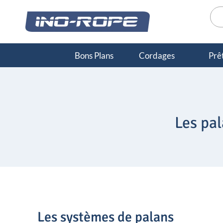
Aller
Rec
au
pou
contenu
Bons Plans
Cordages
Prêt
Les pal
Les systèmes de palans