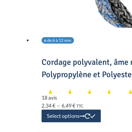
⌀ de 6 à 12 mm
Cordage polyvalent, âme
Polypropylène et Polyeste
18 avis
P
2,34
€
–
6,49
€
TTC
l
C
Select options
a
e
g
p