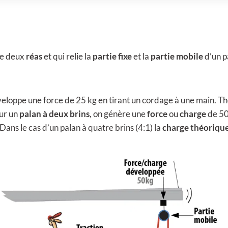
re deux
réas
et qui relie la
partie fixe
et la
partie mobile
d’un p
éveloppe une force de 25 kg en tirant un cordage à une main. 
ur un
palan à deux brins
, on génère une
force
ou
charge
de 50 
 Dans le cas d’un palan à quatre brins (4:1) la
charge théoriqu