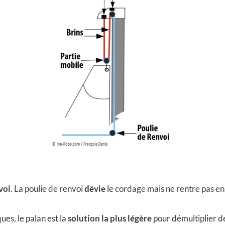
voi
. La poulie de renvoi
dévie
le cordage mais ne rentre pas en 
es, le palan est la
solution la plus légère
pour démultiplier d