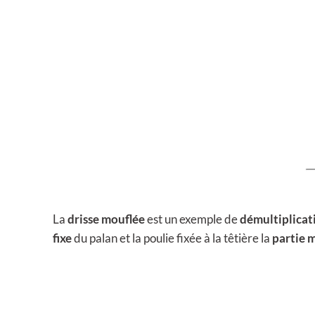
6
v
,
a
4
r
9
i
a
€
t
i
o
n
s
.
L
La
drisse mouflée
est un exemple de
démultiplicat
e
fixe
du palan et la poulie fixée à la têtière la
partie 
s
o
p
t