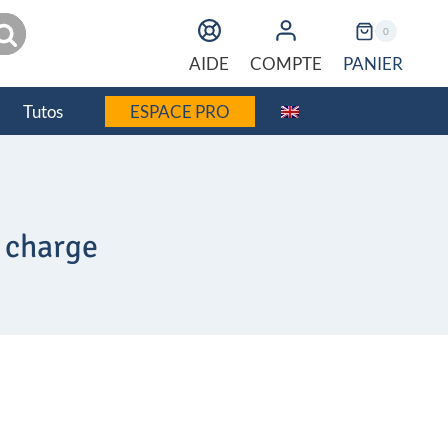
echerche
0
PANIER
AIDE
COMPTE
Tutos
ESPACE PRO
e charge