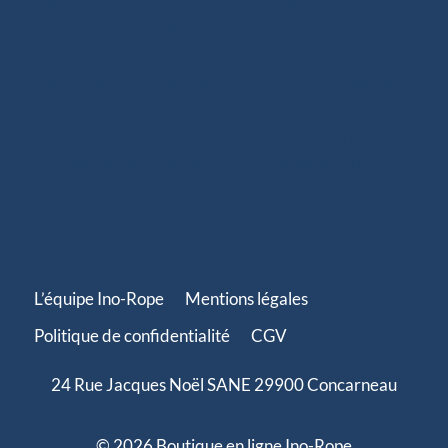
voilier (drisses, écoutes et diverses manoeuvres). Avec
plus de 250 références adaptées à votre programme
de navigation (croisière côtière/hauturière, régate in-
shore/off-shore), nos manoeuvres prêtes à installer
répondent parfaitement à votre usage. Nos solutions
de matelotage sont étudiées pour durer, avec des
terminaisons résistantes et des finitions soignées
(épissures, surliures, surgaines etc.).
L’équipe Ino-Rope
Mentions légales
Politique de confidentialité
CGV
24 Rue Jacques Noël SANE 29900 Concarneau
© 2026 Boutique en ligne Ino-Rope