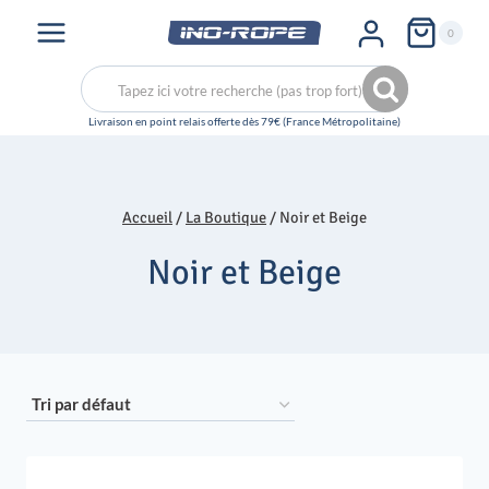
Aller
0
au
contenu
Recherche
Recherche
pour :
Accueil
/
La Boutique
/
Noir et Beige
Noir et Beige