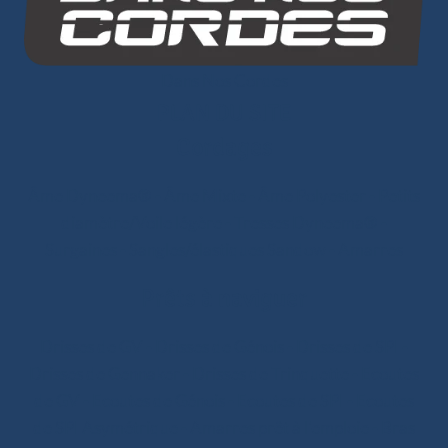
Dans Nos Cordes
PLAN DU SITE
Cordages
Âme Dyneema®
-
Âme Mixte
-
Âme Polyester
-
Petits
diamètre/Voile légère
-
Tresses Dyneema®
-
Surgaines
-
Sangles/élastiques Sandow
-
Amarres
Prêts à naviguer
Drisses de GV
-
Drisses de Génois
-
Drisses de SPI
-
Drisses de Gennaker
-
Drisses de Trinquette
-
Ecoutes
de GV
-
Ecoutes de Génois
-
Ecoutes de SPI
-
Ecoutes
de SPI Asymétrique
-
Amarres prêt à l'emploie
-
Bras