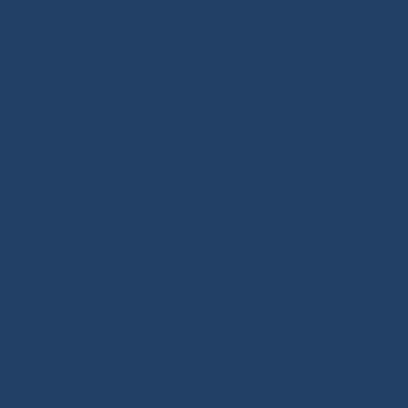
trouvez le bon cordage selon votre usage. Notre
boutique vous propose des produits de qualité, dont
beaucoup sont issus de la course au large, véritable
moteur de l’innovation nautique. Profitez aussi de nos
conseils et de notre expertise technique (accastillage,
matelotage de bouts, utilisation des cordages) en
suivant notre rubrique TUTOS/BLOG.
Notre ADN :
Nous créons et sélectionnons des produits fiables et
robustes pour la pratique de la voile. Véritable vivier
d’experts spécialisés dans la création de produits et de
solutions à partir de matériaux haute performance, les
fibres textiles n’ont plus de secret pour nous et sont à la
racine de chacune de nos innovations. Via notre
boutique en ligne enrichie de nombreux tutoriels et de
guides d’achat, nous mettons notre expertise au service