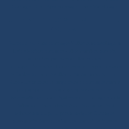
Cordage
-
Kits d’Apprentissage
-
Livre Matelotage
SHOP.INO-ROPE.COM - LE MEILLEUR DU
NAUTISME
Boutique Ino-Rope : cordages Voilier et accastillage, la
juste sélection. cordages voilier, manilles, pontets,
accroches, padeyes à coller, poulies
Ino-Rope crée et sélectionne des produits performants
et fiables pour votre voilier ou bateau à moteur. Ino-
Rope vous propose un large choix de cordages marins
pour la pratique de la voile, en polyester ou en
Dyneema®. Retrouvez également du cordage pour la
réalisation de vos drisses, écoutes ou amarres, à
acheter à la coupe ou prêt à naviguer. Cordages
polyvalents, élastiques Sandow, garcettes, tresses
Dyneema®, bouts toronnés, cordages d’amarrage :