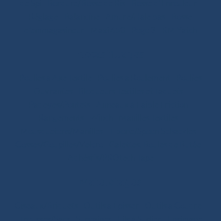
de Spi
-
Bordure/Bosse de Ris
-
Bosse d’Enrouleur
-
Réglage
-
Balancine
-
Amure/Hale bas
-
Bosse
d’emmagasineur
-
Maxi 650
-
Pogo 3
-
RM Yatch
Accastillages
Poulies à Axe Textile
-
Poulies à Roulement
-
Poulies
Ouvrantes
-
Bloqueurs Textiles et Taquets
-
Padeyes/Pontets
-
Anneaux à Faible Friction
-
Rangements
-
Winch
-
Manilles Textiles
-
Mousquetons/Manilles
-
T-bone/Spoon Schackles
-
Cosses/Goupilles/Velcro
-
Galettes, Boules de Butée
-
Adhésifs/PROtech Tape
Matelotages
Ciseaux/Briquets
-
Outils à Épisser
-
Outils à Coudre
-
Trousses/Sacs
-
Surgaines
-
Fils à Surlier
-
Ensimage