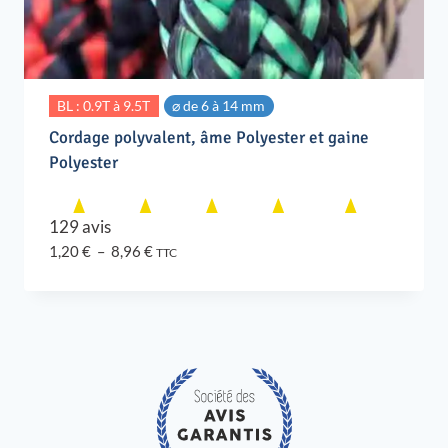
BL : 0.9T à 9.5T
⌀ de 6 à 14 mm
Cordage polyvalent, âme Polyester et gaine
Polyester
129 avis
Plage
1,20
€
–
8,96
€
TTC
de
prix :
1,20 €
à
8,96 €