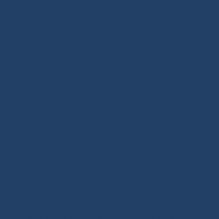
de tous les passionnés de voile, quelle que soit leur
pratique (croisière, croisière hauturière, régate in-
shore, course au large… ). Notre credo : accompagner
chaque client dans son parcours d’achat pour lui
permettre d’investir durablement dans du matériel de
qualité, sans risquer de se tromper. Notre truc en plus :
le livre Matelotage moderne & noeuds marins,
véritable condensé de toute l’expertise que nous
souhaitons transmettre en matière de cordages et de
matelotage.
Cordages prêts à naviguer : forts de notre expertise
technique développée pour la course au large, nous
maîtrisons les avantages des cordages techniques sur
le bout des doigts. Depuis 2020, nous commercialisons
des produits matelotés prêts à l’emploi pour votre