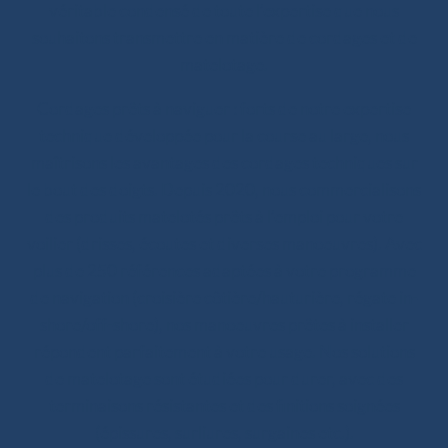
véritable condensé de toute l’expertise que nous
souhaitons transmettre en matière de cordages et de
matelotage.
Cordages prêts à naviguer : forts de notre expertise
technique développée pour la course au large, nous
maîtrisons les avantages des cordages techniques sur
le bout des doigts. Depuis 2020, nous commercialisons
des produits matelotés prêts à l’emploi pour votre
voilier (drisses, écoutes et diverses manoeuvres). Avec
plus de 250 références adaptées à votre programme
de navigation (croisière côtière/hauturière, régate in-
shore/off-shore), nos manoeuvres prêtes à installer
répondent parfaitement à votre usage. Nos solutions
de matelotage sont étudiées pour durer, avec des
terminaisons résistantes et des finitions soignées
(épissures, surliures, surgaines etc.).