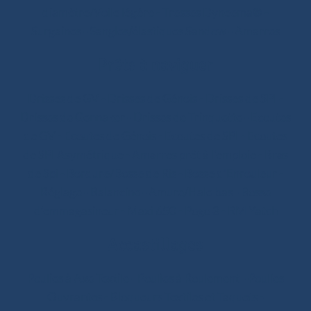
diamètre/Voile légère
-
Tresses Dyneema®
-
Surgaines
-
Sangles/élastiques Sandow
-
Amarres
Prêts à naviguer
Drisses de GV
-
Drisses de Génois
-
Drisses de SPI
-
Drisses de Gennaker
-
Drisses de Trinquette
-
Ecoutes
de GV
-
Ecoutes de Génois
-
Ecoutes de SPI
-
Ecoutes
de SPI Asymétrique
-
Amarres prêt à l'emploie
-
Bras
de Spi
-
Bordure/Bosse de Ris
-
Bosse d’Enrouleur
-
Réglage
-
Balancine
-
Amure/Hale bas
-
Bosse
d’emmagasineur
-
Maxi 650
-
Pogo 3
-
RM Yatch
Accastillages
Poulies à Axe Textile
-
Poulies à Roulement
-
Poulies
Ouvrantes
-
Bloqueurs Textiles et Taquets
-