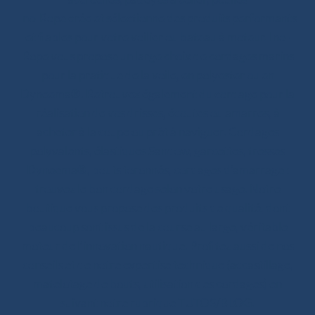
Ino-Rope crée et sélectionne des produits performants
et fiables pour votre voilier ou bateau à moteur. Ino-
Rope vous propose un large choix de cordages marins
pour la pratique de la voile, en polyester ou en
Dyneema®. Retrouvez également du cordage pour la
réalisation de vos drisses, écoutes ou amarres, à
acheter à la coupe ou prêt à naviguer. Cordages
polyvalents, élastiques Sandow, garcettes, tresses
Dyneema®, bouts toronnés, cordages d’amarrage :
trouvez le bon cordage selon votre usage. Notre
boutique vous propose des produits de qualité, dont
beaucoup sont issus de la course au large, véritable
moteur de l’innovation nautique. Profitez aussi de nos
conseils et de notre expertise technique (accastillage,
matelotage de bouts, utilisation des cordages) en
suivant notre rubrique TUTOS/BLOG.