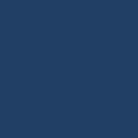
Notre ADN :
Nous créons et sélectionnons des produits fiables et
robustes pour la pratique de la voile. Véritable vivier
d’experts spécialisés dans la création de produits et de
solutions à partir de matériaux haute performance, les
fibres textiles n’ont plus de secret pour nous et sont à la
racine de chacune de nos innovations. Via notre
boutique en ligne enrichie de nombreux tutoriels et de
guides d’achat, nous mettons notre expertise au service
de tous les passionnés de voile, quelle que soit leur
pratique (croisière, croisière hauturière, régate in-
shore, course au large… ). Notre credo : accompagner
chaque client dans son parcours d’achat pour lui
permettre d’investir durablement dans du matériel de
qualité, sans risquer de se tromper. Notre truc en plus :
le livre Matelotage moderne & noeuds marins,