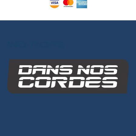
Les autres sites du groupe
INO-ROPE
Dans Nos Cordes
PLAN DU SITE
Cordages
Âme Dyneema®
-
Âme Mixte
-
Âme Polyester
-
Petits