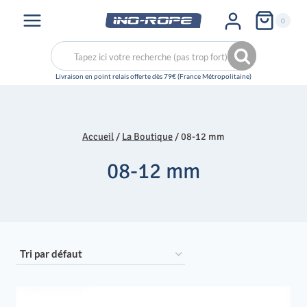
Aller
0
au
contenu
Recherche
Recherche
pour :
Accueil
/
La Boutique
/
08-12 mm
08-12 mm