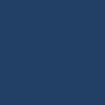
Padeyes/Pontets
-
Anneaux à Faible Friction
-
Rangements
-
Winch
-
Manilles Textiles
-
Mousquetons/Manilles
-
T-bone/Spoon Schackles
-
Cosses/Goupilles/Velcro
-
Galettes, Boules de Butée
-
Adhésifs/PROtech Tape
Matelotages
Ciseaux/Briquets
-
Outils à Épisser
-
Outils à Coudre
-
Trousses/Sacs
-
Surgaines
-
Fils à Surlier
-
Ensimage
Cordage
-
Kits d’Apprentissage
-
Livre Matelotage
SHOP.INO-ROPE.COM - LE MEILLEUR DU
NAUTISME
Boutique Ino-Rope : cordages Voilier et accastillage, la
juste sélection. cordages voilier, manilles, pontets,
accroches, padeyes à coller, poulies