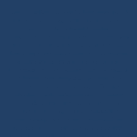
Boutique Ino-Rope : cordages Voilier et accastillage, la
juste sélection. cordages voilier, manilles, pontets,
accroches, padeyes à coller, poulies
Ino-Rope crée et sélectionne des produits performants
et fiables pour votre voilier ou bateau à moteur. Ino-
Rope vous propose un large choix de cordages marins
pour la pratique de la voile, en polyester ou en
Dyneema®. Retrouvez également du cordage pour la
réalisation de vos drisses, écoutes ou amarres, à
acheter à la coupe ou prêt à naviguer. Cordages
polyvalents, élastiques Sandow, garcettes, tresses
Dyneema®, bouts toronnés, cordages d’amarrage :
trouvez le bon cordage selon votre usage. Notre
boutique vous propose des produits de qualité, dont
beaucoup sont issus de la course au large, véritable
moteur de l’innovation nautique. Profitez aussi de nos