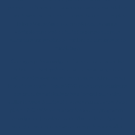
permettre d’investir durablement dans du matériel de
qualité, sans risquer de se tromper. Notre truc en plus :
le livre Matelotage moderne & noeuds marins,
véritable condensé de toute l’expertise que nous
souhaitons transmettre en matière de cordages et de
matelotage.
Cordages prêts à naviguer : forts de notre expertise
technique développée pour la course au large, nous
maîtrisons les avantages des cordages techniques sur
le bout des doigts. Depuis 2020, nous commercialisons
des produits matelotés prêts à l’emploi pour votre
voilier (drisses, écoutes et diverses manoeuvres). Avec
plus de 250 références adaptées à votre programme
de navigation (croisière côtière/hauturière, régate in-
shore/off-shore), nos manoeuvres prêtes à installer
répondent parfaitement à votre usage. Nos solutions