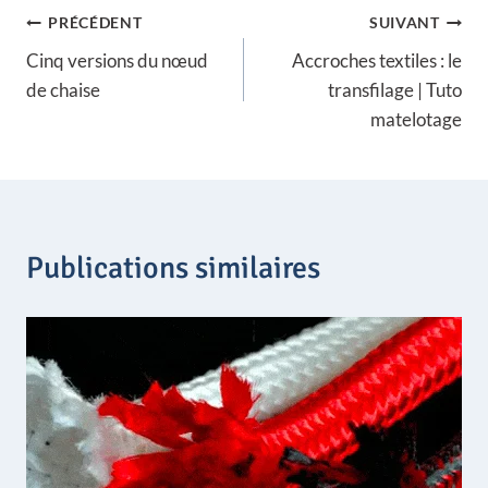
Navigation
i
PRÉCÉDENT
SUIVANT
x
Cinq versions du nœud
Accroches textiles : le
de
:
de chaise
transfilage | Tuto
1
l’article
4
matelotage
9
,
9
0
€
à
Publications similaires
1
6
9
,
9
0
€