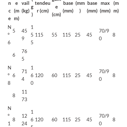
n
e
vail
tendeu
base
(mm
base
max
(m
g
e
c
(m
(kg)
r (cm)
(mm)
)
(mm)
(mm)
m)
)
(cm)
e
m)
N
1
5
45
70/9
°
5
115
55
115
25
45
8
9
0
6
5
76
6
5
N
1
71
70/9
°
6
6
120
60
115
25
45
8
4
0
8
0
11
8
73
N
1
°
12
70/9
8
6
120
60
115
25
45
8
1
24
0