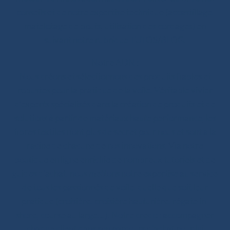
conseils et de notre expertise technique (accastillage,
matelotage de bouts, utilisation des cordages) en
suivant notre rubrique TUTOS/BLOG.
Notre ADN :
Nous créons et sélectionnons des produits fiables et
robustes pour la pratique de la voile. Véritable vivier
d’experts spécialisés dans la création de produits et de
solutions à partir de matériaux haute performance, les
fibres textiles n’ont plus de secret pour nous et sont à la
racine de chacune de nos innovations. Via notre
boutique en ligne enrichie de nombreux tutoriels et de
guides d’achat, nous mettons notre expertise au service
de tous les passionnés de voile, quelle que soit leur
pratique (croisière, croisière hauturière, régate in-
shore, course au large… ). Notre credo : accompagner
chaque client dans son parcours d’achat pour lui