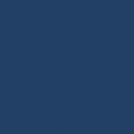
Poulies à Axe Textile
-
Poulies à Roulement
-
Poulies
Ouvrantes
-
Bloqueurs Textiles et Taquets
-
Padeyes/Pontets
-
Anneaux à Faible Friction
-
Rangements
-
Winch
-
Manilles Textiles
-
Mousquetons/Manilles
-
T-bone/Spoon Schackles
-
Cosses/Goupilles/Velcro
-
Galettes, Boules de Butée
-
Adhésifs/PROtech Tape
Matelotages
Ciseaux/Briquets
-
Outils à Épisser
-
Outils à Coudre
-
Trousses/Sacs
-
Surgaines
-
Fils à Surlier
-
Ensimage
Cordage
-
Kits d’Apprentissage
-
Livre Matelotage
SHOP.INO-ROPE.COM - LE MEILLEUR DU
NAUTISME