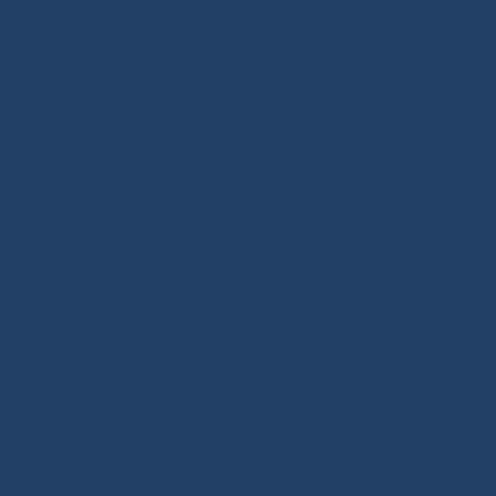
PLAN DU SITE
Cordages
Âme Dyneema®
-
Âme Mixte
-
Âme Polyester
-
Petits
diamètre/Voile légère
-
Tresses Dyneema®
-
Surgaines
-
Sangles/élastiques Sandow
-
Amarres
Prêts à naviguer
Drisses de GV
-
Drisses de Génois
-
Drisses de SPI
-
Drisses de Gennaker
-
Drisses de Trinquette
-
Ecoutes
de GV
-
Ecoutes de Génois
-
Ecoutes de SPI
-
Ecoutes
de SPI Asymétrique
-
Amarres prêt à l'emploie
-
Bras
de Spi
-
Bordure/Bosse de Ris
-
Bosse d’Enrouleur
-
Réglage
-
Balancine
-
Amure/Hale bas
-
Bosse
d’emmagasineur
-
Maxi 650
-
Pogo 3
-
RM Yatch
Accastillages