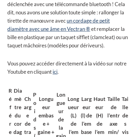
déclenchée avec une télécommande bluetooth ! Cela
dit, nous avons une solution toute simple : rallonger la
tirette de manœuvre avec
un cordage de petit
diamètre avec une âme en Vectran ®
et remplacer la
bille en plastique par un taquet sifflet (clamcleat) ou un
taquet mâchoires (modèles pour dériveurs).
Vous pouvez accéder directement à la vidéo sur notre
Youtube en cliquant
ici
.
R
Dia
P
Lon
é
mè
Ch
Longu
Long
Larg
Haut
Taille
Tai
o
gue
f
tre
arg
eur
ueur
eur
eur
de
lle
i
ur
é
du
e
embas
(L)
(l) de
(H)
l’entr
de
d
de
r
cor
de
e +
de
l’em
de
axe
s
s
la
e
dag
tra
gaine +
l’em
base
l’em
min/
vis
(
gain