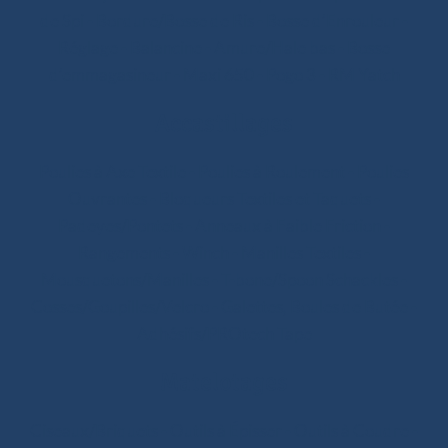
de Spi
-
Bordure/Bosse de Ris
-
Bosse d’Enrouleur
-
Réglage
-
Balancine
-
Amure/Hale bas
-
Bosse
d’emmagasineur
-
Maxi 650
-
Pogo 3
-
RM Yatch
Accastillages
Poulies à Axe Textile
-
Poulies à Roulement
-
Poulies
Ouvrantes
-
Bloqueurs Textiles et Taquets
-
Padeyes/Pontets
-
Anneaux à Faible Friction
-
Rangements
-
Winch
-
Manilles Textiles
-
Mousquetons/Manilles
-
T-bone/Spoon Schackles
-
Cosses/Goupilles/Velcro
-
Galettes, Boules de Butée
-
Adhésifs/PROtech Tape
Matelotages
Ciseaux/Briquets
-
Outils à Épisser
-
Outils à Coudre
-