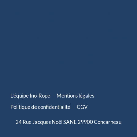
voilier (drisses, écoutes et diverses manoeuvres). Avec
plus de 250 références adaptées à votre programme
de navigation (croisière côtière/hauturière, régate in-
shore/off-shore), nos manoeuvres prêtes à installer
répondent parfaitement à votre usage. Nos solutions
de matelotage sont étudiées pour durer, avec des
terminaisons résistantes et des finitions soignées
(épissures, surliures, surgaines etc.).
L’équipe Ino-Rope
Mentions légales
Politique de confidentialité
CGV
24 Rue Jacques Noël SANE 29900 Concarneau