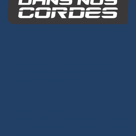
Dans Nos Cordes
PLAN DU SITE
Cordages
Âme Dyneema®
-
Âme Mixte
-
Âme Polyester
-
Petits
diamètre/Voile légère
-
Tresses Dyneema®
-
Surgaines
-
Sangles/élastiques Sandow
-
Amarres
Prêts à naviguer
Drisses de GV
-
Drisses de Génois
-
Drisses de SPI
-
Drisses de Gennaker
-
Drisses de Trinquette
-
Ecoutes
de GV
-
Ecoutes de Génois
-
Ecoutes de SPI
-
Ecoutes
de SPI Asymétrique
-
Amarres prêt à l'emploie
-
Bras