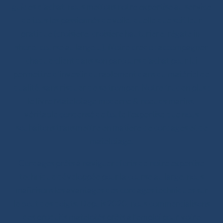
guides d’achat, nous mettons notre expertise au service
de tous les passionnés de voile, quelle que soit leur
pratique (croisière, croisière hauturière, régate in-
shore, course au large… ). Notre credo : accompagner
chaque client dans son parcours d’achat pour lui
permettre d’investir durablement dans du matériel de
qualité, sans risquer de se tromper. Notre truc en plus :
le livre Matelotage moderne & noeuds marins,
véritable condensé de toute l’expertise que nous
souhaitons transmettre en matière de cordages et de
matelotage.
Cordages prêts à naviguer : forts de notre expertise
technique développée pour la course au large, nous
maîtrisons les avantages des cordages techniques sur
le bout des doigts. Depuis 2020, nous commercialisons
des produits matelotés prêts à l’emploi pour votre