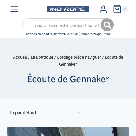
Aller
0
au
contenu
Recherche
Recherche
pour :
Accueil
/
La Boutique
/
Cordage prêt à naviguer
/
Écoute de
Gennaker
Écoute de Gennaker