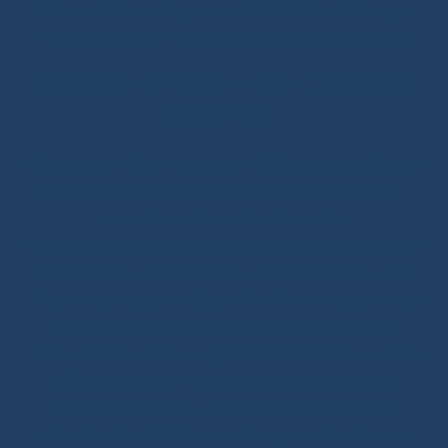
Trousses/Sacs
-
Surgaines
-
Fils à Surlier
-
Ensimage
Cordage
-
Kits d’Apprentissage
-
Livre Matelotage
SHOP.INO-ROPE.COM - LE MEILLEUR DU
NAUTISME
Boutique Ino-Rope : cordages Voilier et accastillage, la
juste sélection. cordages voilier, manilles, pontets,
accroches, padeyes à coller, poulies
Ino-Rope crée et sélectionne des produits performants
et fiables pour votre voilier ou bateau à moteur. Ino-
Rope vous propose un large choix de cordages marins
pour la pratique de la voile, en polyester ou en
Dyneema®. Retrouvez également du cordage pour la
réalisation de vos drisses, écoutes ou amarres, à
acheter à la coupe ou prêt à naviguer. Cordages
polyvalents, élastiques Sandow, garcettes, tresses