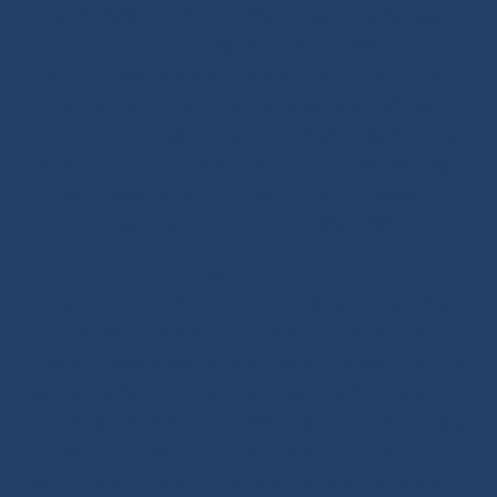
Dyneema®, bouts toronnés, cordages d’amarrage :
trouvez le bon cordage selon votre usage. Notre
boutique vous propose des produits de qualité, dont
beaucoup sont issus de la course au large, véritable
moteur de l’innovation nautique. Profitez aussi de nos
conseils et de notre expertise technique (accastillage,
matelotage de bouts, utilisation des cordages) en
suivant notre rubrique TUTOS/BLOG.
Notre ADN :
Nous créons et sélectionnons des produits fiables et
robustes pour la pratique de la voile. Véritable vivier
d’experts spécialisés dans la création de produits et de
solutions à partir de matériaux haute performance, les
fibres textiles n’ont plus de secret pour nous et sont à la
racine de chacune de nos innovations. Via notre
boutique en ligne enrichie de nombreux tutoriels et de