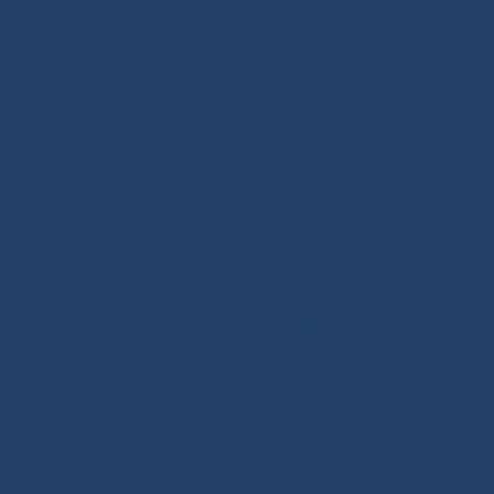
Âme Dyneema®
-
Âme Mixte
-
Âme Polyester
-
Petits
diamètre/Voile légère
-
Tresses Dyneema®
-
Surgaines
-
Sangles/élastiques Sandow
-
Amarres
Prêts à naviguer
Drisses de GV
-
Drisses de Génois
-
Drisses de SPI
-
Drisses de Gennaker
-
Drisses de Trinquette
-
Ecoutes
de GV
-
Ecoutes de Génois
-
Ecoutes de SPI
-
Ecoutes
de SPI Asymétrique
-
Amarres prêt à l'emploie
-
Bras
de Spi
-
Bordure/Bosse de Ris
-
Bosse d’Enrouleur
-
Réglage
-
Balancine
-
Amure/Hale bas
-
Bosse
d’emmagasineur
-
Maxi 650
-
Pogo 3
-
RM Yatch
Accastillages
Poulies à Axe Textile
-
Poulies à Roulement
-
Poulies
Ouvrantes
-
Bloqueurs Textiles et Taquets
-