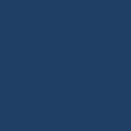
Padeyes/Pontets
-
Anneaux à Faible Friction
-
Rangements
-
Winch
-
Manilles Textiles
-
Mousquetons/Manilles
-
T-bone/Spoon Schackles
-
Cosses/Goupilles/Velcro
-
Galettes, Boules de Butée
-
Adhésifs/PROtech Tape
Matelotages
Ciseaux/Briquets
-
Outils à Épisser
-
Outils à Coudre
-
Trousses/Sacs
-
Surgaines
-
Fils à Surlier
-
Ensimage
Cordage
-
Kits d’Apprentissage
-
Livre Matelotage
SHOP.INO-ROPE.COM - LE MEILLEUR DU
NAUTISME
Boutique Ino-Rope : cordages Voilier et accastillage, la
juste sélection. cordages voilier, manilles, pontets,