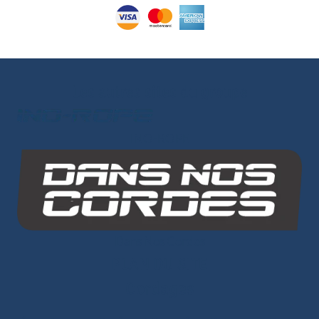
Les autres sites du groupe
INO-ROPE
Dans Nos Cordes
PLAN DU SITE
Cordages