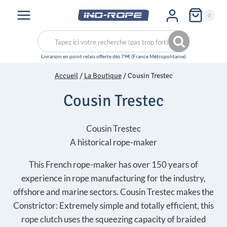
Aller
0
au
contenu
Recherche
Recherche
pour :
Accueil
/
La Boutique
/
Cousin Trestec
Cousin Trestec
Cousin Trestec
A historical rope-maker
This French rope-maker has over 150 years of
experience in rope manufacturing for the industry,
offshore and marine sectors. Cousin Trestec makes the
Constrictor: Extremely simple and totally efficient, this
rope clutch uses the squeezing capacity of braided