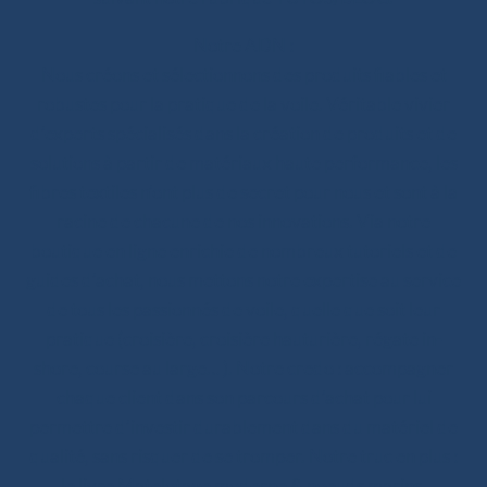
Notre ADN :
Nous créons et sélectionnons des produits fiables et
robustes pour la pratique de la voile. Véritable vivier
d’experts spécialisés dans la création de produits et de
solutions à partir de matériaux haute performance, les
fibres textiles n’ont plus de secret pour nous et sont à la
racine de chacune de nos innovations. Via notre
boutique en ligne enrichie de nombreux tutoriels et de
guides d’achat, nous mettons notre expertise au service
de tous les passionnés de voile, quelle que soit leur
pratique (croisière, croisière hauturière, régate in-
shore, course au large… ). Notre credo : accompagner
chaque client dans son parcours d’achat pour lui
permettre d’investir durablement dans du matériel de
qualité, sans risquer de se tromper. Notre truc en plus :
le livre Matelotage moderne & noeuds marins,