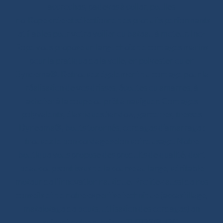
accroches, padeyes à coller, poulies
Ino-Rope crée et sélectionne des produits performants
et fiables pour votre voilier ou bateau à moteur. Ino-
Rope vous propose un large choix de cordages marins
pour la pratique de la voile, en polyester ou en
Dyneema®. Retrouvez également du cordage pour la
réalisation de vos drisses, écoutes ou amarres, à
acheter à la coupe ou prêt à naviguer. Cordages
polyvalents, élastiques Sandow, garcettes, tresses
Dyneema®, bouts toronnés, cordages d’amarrage :
trouvez le bon cordage selon votre usage. Notre
boutique vous propose des produits de qualité, dont
beaucoup sont issus de la course au large, véritable
moteur de l’innovation nautique. Profitez aussi de nos
conseils et de notre expertise technique (accastillage,
matelotage de bouts, utilisation des cordages) en
suivant notre rubrique TUTOS/BLOG.