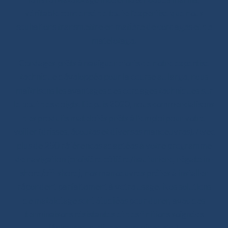
véritable condensé de toute l’expertise que nous
souhaitons transmettre en matière de cordages et de
matelotage.
Cordages prêts à naviguer : forts de notre expertise
technique développée pour la course au large, nous
maîtrisons les avantages des cordages techniques sur
le bout des doigts. Depuis 2020, nous commercialisons
des produits matelotés prêts à l’emploi pour votre
voilier (drisses, écoutes et diverses manoeuvres). Avec
plus de 250 références adaptées à votre programme
de navigation (croisière côtière/hauturière, régate in-
shore/off-shore), nos manoeuvres prêtes à installer
répondent parfaitement à votre usage. Nos solutions
de matelotage sont étudiées pour durer, avec des
terminaisons résistantes et des finitions soignées
(épissures, surliures, surgaines etc.).