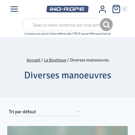
Aller
0
au
contenu
Recherche
Recherche
pour :
Accueil
/
La Boutique
/
Diverses manoeuvres
Diverses manoeuvres