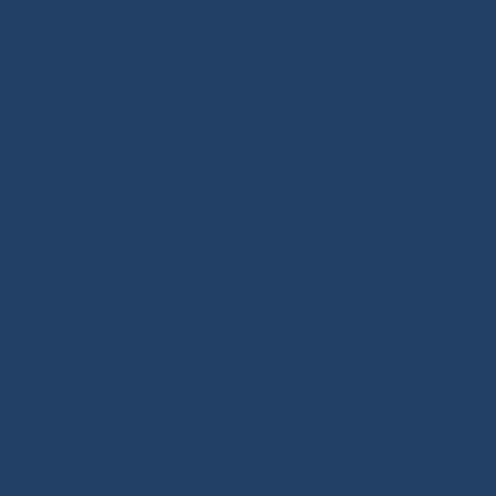
Cordages
Âme Dyneema®
-
Âme Mixte
-
Âme Polyester
-
Petits
diamètre/Voile légère
-
Tresses Dyneema®
-
Surgaines
-
Sangles/élastiques Sandow
-
Amarres
Prêts à naviguer
Drisses de GV
-
Drisses de Génois
-
Drisses de SPI
-
Drisses de Gennaker
-
Drisses de Trinquette
-
Ecoutes
de GV
-
Ecoutes de Génois
-
Ecoutes de SPI
-
Ecoutes
de SPI Asymétrique
-
Amarres prêt à l'emploie
-
Bras
de Spi
-
Bordure/Bosse de Ris
-
Bosse d’Enrouleur
-
Réglage
-
Balancine
-
Amure/Hale bas
-
Bosse
d’emmagasineur
-
Maxi 650
-
Pogo 3
-
RM Yatch
Accastillages