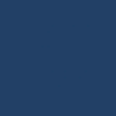
Poulies à Axe Textile
-
Poulies à Roulement
-
Poulies
Ouvrantes
-
Bloqueurs Textiles et Taquets
-
Padeyes/Pontets
-
Anneaux à Faible Friction
-
Rangements
-
Winch
-
Manilles Textiles
-
Mousquetons/Manilles
-
T-bone/Spoon Schackles
-
Cosses/Goupilles/Velcro
-
Galettes, Boules de Butée
-
Adhésifs/PROtech Tape
Matelotages
Ciseaux/Briquets
-
Outils à Épisser
-
Outils à Coudre
-
Trousses/Sacs
-
Surgaines
-
Fils à Surlier
-
Ensimage
Cordage
-
Kits d’Apprentissage
-
Livre Matelotage
SHOP.INO-ROPE.COM - LE MEILLEUR DU
NAUTISME