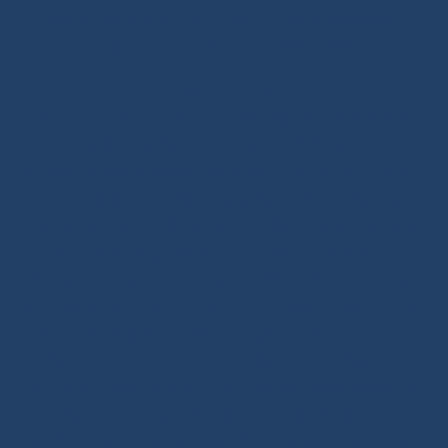
matelotage de bouts, utilisation des cordages) en
suivant notre rubrique TUTOS/BLOG.
Notre ADN :
Nous créons et sélectionnons des produits fiables et
robustes pour la pratique de la voile. Véritable vivier
d’experts spécialisés dans la création de produits et de
solutions à partir de matériaux haute performance, les
fibres textiles n’ont plus de secret pour nous et sont à la
racine de chacune de nos innovations. Via notre
boutique en ligne enrichie de nombreux tutoriels et de
guides d’achat, nous mettons notre expertise au service
de tous les passionnés de voile, quelle que soit leur
pratique (croisière, croisière hauturière, régate in-
shore, course au large… ). Notre credo : accompagner
chaque client dans son parcours d’achat pour lui
permettre d’investir durablement dans du matériel de