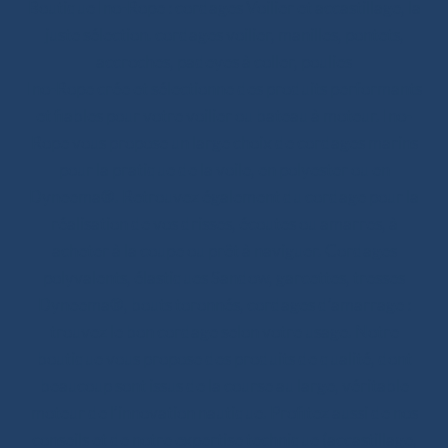
Boutique Ino-Rope : cordages Voilier et accastillage, la
juste sélection. cordages voilier, manilles, pontets,
accroches, padeyes à coller, poulies
Ino-Rope crée et sélectionne des produits performants
et fiables pour votre voilier ou bateau à moteur. Ino-
Rope vous propose un large choix de cordages marins
pour la pratique de la voile, en polyester ou en
Dyneema®. Retrouvez également du cordage pour la
réalisation de vos drisses, écoutes ou amarres, à
acheter à la coupe ou prêt à naviguer. Cordages
polyvalents, élastiques Sandow, garcettes, tresses
Dyneema®, bouts toronnés, cordages d’amarrage :
trouvez le bon cordage selon votre usage. Notre
boutique vous propose des produits de qualité, dont
beaucoup sont issus de la course au large, véritable
moteur de l’innovation nautique. Profitez aussi de nos
conseils et de notre expertise technique (accastillage,