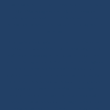
qualité, sans risquer de se tromper. Notre truc en plus :
le livre Matelotage moderne & noeuds marins,
véritable condensé de toute l’expertise que nous
souhaitons transmettre en matière de cordages et de
matelotage.
Cordages prêts à naviguer : forts de notre expertise
technique développée pour la course au large, nous
maîtrisons les avantages des cordages techniques sur
le bout des doigts. Depuis 2020, nous commercialisons
des produits matelotés prêts à l’emploi pour votre
voilier (drisses, écoutes et diverses manoeuvres). Avec
plus de 250 références adaptées à votre programme
de navigation (croisière côtière/hauturière, régate in-
shore/off-shore), nos manoeuvres prêtes à installer
répondent parfaitement à votre usage. Nos solutions
de matelotage sont étudiées pour durer, avec des