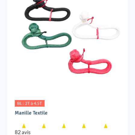
BL : 2T à 4.5T
Manille Textile
82 avis