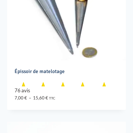
Épissoir de matelotage
76 avis
Plage
7,00
€
–
15,60
€
TTC
de
prix :
7,00 €
à
15,60 €