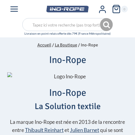
Aller
0
au
contenu
Recherche
Recherche
pour :
Accueil
/
La Boutique
/
Ino-Rope
Ino-Rope
Ino-Rope
La Solution textile
La marque Ino-Rope est née en 2013 de la rencontre
entre
Thibault Reinhart
et
Julien Barnet
qui se sont