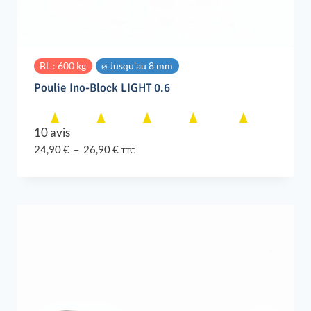
BL : 600 kg
⌀ Jusqu'au 8 mm
Poulie Ino-Block LIGHT 0.6
10 avis
Plage
24,90
€
–
26,90
€
TTC
de
prix :
24,90 €
à
26,90 €