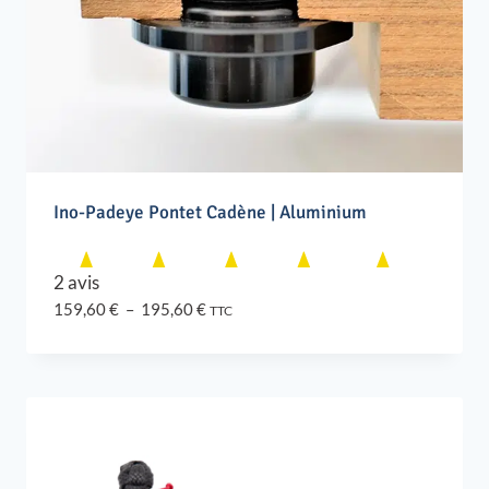
Ino-Padeye Pontet Cadène | Aluminium
2 avis
Plage
159,60
€
–
195,60
€
TTC
de
prix :
159,60 €
à
195,60 €