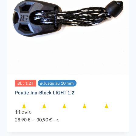
BL : 1.2T
⌀ Jusqu’au 10 mm
Poulie Ino-Block LIGHT 1.2
11 avis
Plage
28,90
€
–
30,90
€
TTC
de
prix :