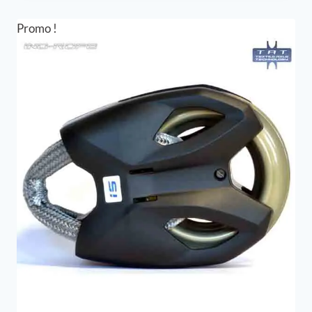
28,90 €
à
Promo !
30,90 €