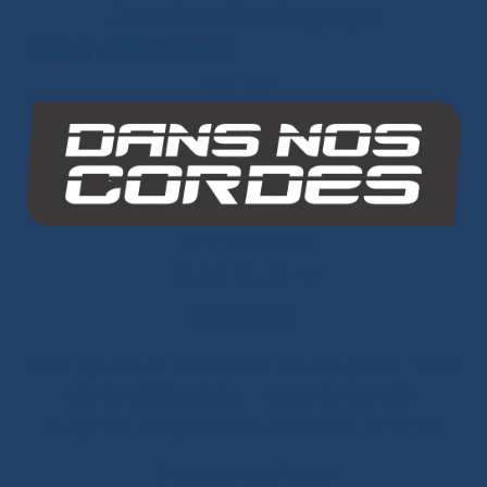
Les autres sites du groupe
INO-ROPE
Dans Nos Cordes
PLAN DU SITE
Cordages
Âme Dyneema®
-
Âme Mixte
-
Âme Polyester
-
Petits
diamètre/Voile légère
-
Tresses Dyneema®
-
Surgaines
-
Sangles/élastiques Sandow
-
Amarres
Prêts à naviguer