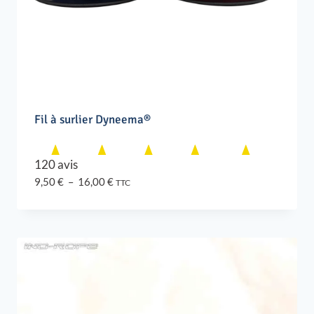
Fil à surlier Dyneema®
120 avis
Plage
9,50
€
–
16,00
€
TTC
de
prix :
9,50 €
à
16,00 €